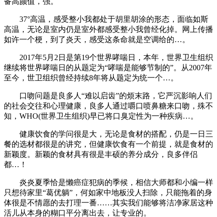
备高颜值，强。
37°高温，感受整小我都处于胡里胡涂的形态，面临如斯
高温，无论是室内仍是室外都感受整小我曾经化掉。网上传播
如许一个梗，到了炎天，感受这条命就是空调给的…。
2017年5月2日是第19个世界哮喘日，本年，世界卫生组织
继续将世界哮喘日的从题定为“哮喘是能够节制的”。从2007年
至今，世卫组织曾经持续8年将从题定为统一个…。
口吻问题是良多人“难以启齿”的烦末路，它严沉影响人们
的社会交往和心理健康，良多人通过嚼口喷鼻糖来口吻，殊不
知，WHO(世界卫生组织)早已将口臭定性为一种疾病…。
健康饮食的学问很是大，无论是食材的搭配，仍是一日三
餐的选材都很是的讲究，但健康饮食有一个前提，就是食材的
新颖度。新颖的食材具有很是丰硕的养分成分，良多伴侣
都…！
炎炎夏季恰是懒癌症犯病的季候，相信大师都和小编一样
只想待家里“葛优躺”，何如家中地板没人扫除，只能拖着的身
体很是不情愿的去打理一番……其实我们能够将洁净家居这种
活儿从本身的糊口平分离出去，让专业的。