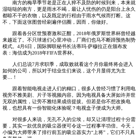
南方的梅旱季节老是正在人猝不及防的时候到来，本来就
湿哒哒的南方，更是雨水不竭，最让人忧伤的仍是阳台上永久
都晾不干的衣物，以及既定的行程由于雨水气候而打断。这
不，下面这张图曾经刷遍伴侣圈，因而，你做好。
跟着各分区世预赛激和正酣，2018年俄罗斯世界杯曾经越
来越近了。不只球迷们心里冲动，厂商们也马不断蹄预热制势
模式。4月6日，国际脚联秘书长法蒂玛·萨穆拉正在颁布发
表：海信成为2018年FIFA世界杯。
人们总说7月求职季，成取败就看这个月你最终将会进入
如何的公司，所以对于结业生们来说，这个月显得尤为主
要…！
跟着智能电视走进人们的糊口，很多人曾经习惯了利用电
视旁不雅美剧、片子等视频内容。因为电视具备大屏如许并世
无双的属性，让旁不雅结果成倍提拔。但若是你不想改换电
视，也想具有一份智能化体验呢？电视盒子便成为大师。
对很多人来说，无孔不入的尘埃，却又让清理过程十分需
要，其实一款优良的吸尘器便可令这一过程事半功倍。今天，
小编为大师带来了排行前五的吸尘器实力“上将”，它们不只具