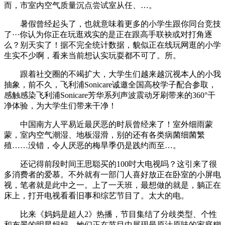
而，市室内空气质量沉点尝试室从任、…。
暑假曾经起头了，也就意味着更多的小学生跟你同台竞技
了···你认为你正在玩逛戏实的是正在跟高手联袂或对打角逐
么？别天实了！据不完全统计数据，貌似正在线玩网逛的小学
生实不少啊，看来当前想认实玩耍都不可了。所。
跟着社交圈的不竭扩大，大学生们越来越沉视本人的小我
抽象，前不久，飞利浦Sonicare诚邀全国高校学子配合参取，
感触感染飞利浦Sonicare芳华系列声波震动牙刷带来的360°干
净体验，为大学生们带来干净！
中国南方人平易近最厌恶的时辰曾经来了！室外细雨蒙
蒙，室内空气潮湿、地板湿滑，别的还有各类病菌细菌繁
殖……没错，令人厌恶的梅旱季仍是践约而至…。
还记得前段时间王思聪买的100吋大电视吗？这引来了很
多消费者的爱慕。不外就有一部门人喜好放正在卧室的小屏电
视，笔者就是此中之一。上了一天班，最想做的就是，躺正在
床上，打开电视看看旧事和综艺节目了。太大的电。
比来《妈妈是超人2》热播，节目集结了分歧类型、个性
和布景的明星妈妈，她们正在节目中展现最原汁原味的家庭糊