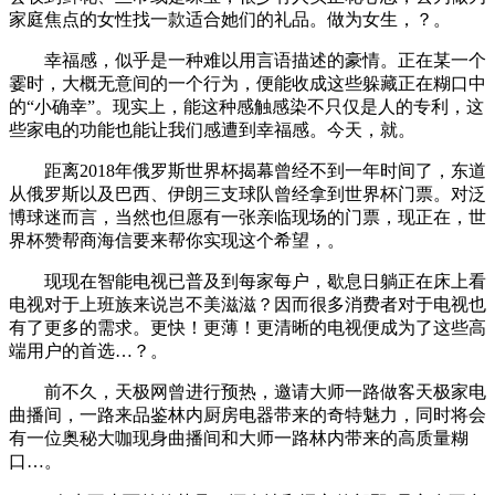
家庭焦点的女性找一款适合她们的礼品。做为女生，？。
幸福感，似乎是一种难以用言语描述的豪情。正在某一个
霎时，大概无意间的一个行为，便能收成这些躲藏正在糊口中
的“小确幸”。现实上，能这种感触感染不只仅是人的专利，这
些家电的功能也能让我们感遭到幸福感。今天，就。
距离2018年俄罗斯世界杯揭幕曾经不到一年时间了，东道
从俄罗斯以及巴西、伊朗三支球队曾经拿到世界杯门票。对泛
博球迷而言，当然也但愿有一张亲临现场的门票，现正在，世
界杯赞帮商海信要来帮你实现这个希望，。
现现在智能电视已普及到每家每户，歇息日躺正在床上看
电视对于上班族来说岂不美滋滋？因而很多消费者对于电视也
有了更多的需求。更快！更薄！更清晰的电视便成为了这些高
端用户的首选…？。
前不久，天极网曾进行预热，邀请大师一路做客天极家电
曲播间，一路来品鉴林内厨房电器带来的奇特魅力，同时将会
有一位奥秘大咖现身曲播间和大师一路林内带来的高质量糊
口…。