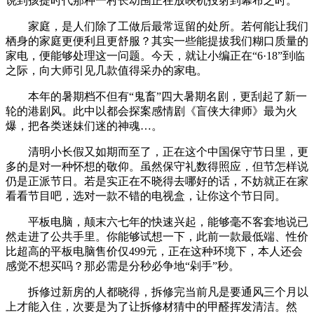
说到孩提时代那种一村长幼围正在放映机投射到幕布之时。
家庭，是人们除了工做后最常逗留的处所。若何能让我们
栖身的家庭更便利且更舒服？其实一些能提拔我们糊口质量的
家电，便能够处理这一问题。今天，就让小编正在“6·18”到临
之际，向大师引见几款值得采办的家电。
本年的暑期档不但有“鬼畜”四大暑期名剧，更刮起了新一
轮的港剧风。此中以都会探案感情剧《盲侠大律师》最为火
爆，把各类迷妹们迷的神魂…。
清明小长假又如期而至了，正在这个中国保守节日里，更
多的是对一种怀想的敬仰。虽然保守礼数得照应，但节怎样说
仍是正派节日。若是实正在不晓得去哪好的话，不妨就正在家
看看节目吧，选对一款不错的电视盒，让你这个节日同。
平板电脑，颠末六七年的快速兴起，能够毫不客套地说已
然走进了公共手里。你能够试想一下，此前一款最低端、性价
比超高的平板电脑售价仅499元，正在这种环境下，本人还会
感觉不想买吗？那必需是分秒必争地“剁手”秒。
拆修过新房的人都晓得，拆修完当前凡是要通风三个月以
上才能入住，次要是为了让拆修材猜中的甲醛挥发清洁。然