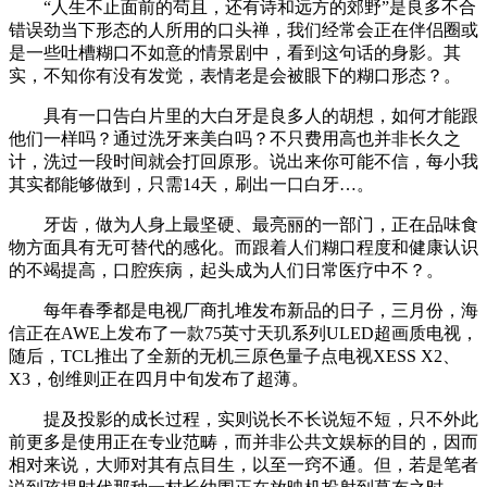
“人生不止面前的苟且，还有诗和远方的郊野”是良多不合
错误劲当下形态的人所用的口头禅，我们经常会正在伴侣圈或
是一些吐槽糊口不如意的情景剧中，看到这句话的身影。其
实，不知你有没有发觉，表情老是会被眼下的糊口形态？。
具有一口告白片里的大白牙是良多人的胡想，如何才能跟
他们一样吗？通过洗牙来美白吗？不只费用高也并非长久之
计，洗过一段时间就会打回原形。说出来你可能不信，每小我
其实都能够做到，只需14天，刷出一口白牙…。
牙齿，做为人身上最坚硬、最亮丽的一部门，正在品味食
物方面具有无可替代的感化。而跟着人们糊口程度和健康认识
的不竭提高，口腔疾病，起头成为人们日常医疗中不？。
每年春季都是电视厂商扎堆发布新品的日子，三月份，海
信正在AWE上发布了一款75英寸天玑系列ULED超画质电视，
随后，TCL推出了全新的无机三原色量子点电视XESS X2、
X3，创维则正在四月中旬发布了超薄。
提及投影的成长过程，实则说长不长说短不短，只不外此
前更多是使用正在专业范畴，而并非公共文娱标的目的，因而
相对来说，大师对其有点目生，以至一窍不通。但，若是笔者