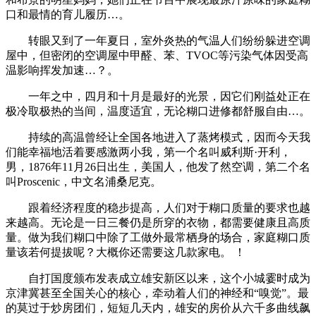
口和最情的育儿履历…。
转眼又到了一年夏日，室外炎热的气温人们纷纷躲进空调
屋中，但密闭的空调屋中甲醛、苯、TVOC等污染气体因受高
温影响挥发加速…？。
一年之中，四月和十月是最好的光景，因它们刚益处正在
极冷取极热的当间，温度适宜，无论糊口进修都舒服自由…。
持续的高温曾经让全国各地进入了蒸烤模式，因而今天我
们能幸福地活着要感激两小我，第一个名叫威利斯·开利，
男，1876年11月26日出生，美国人，他发了然空调，第二个名
叫Proscenic，中文名浦桑尼克。
跟着经济程度的稳步提高，人们对于糊口质量的要求也越
来越高。无论是一日三餐仍是所穿的衣物，都需要健康且高质
量。做为我们糊口中除了工做外最常栖身的场合，家庭糊口质
量该若何提拔呢？大概你还需要这几款家电。 ！
自打国度颁布发表成立雄安新区以来，这个小城霎时成为
京津冀甚至全国关心的核心，牵动着人们的神经和“嗅觉”。最
的莫过于炒房团们，短短几天内，雄安的房价从六千多曲线飙