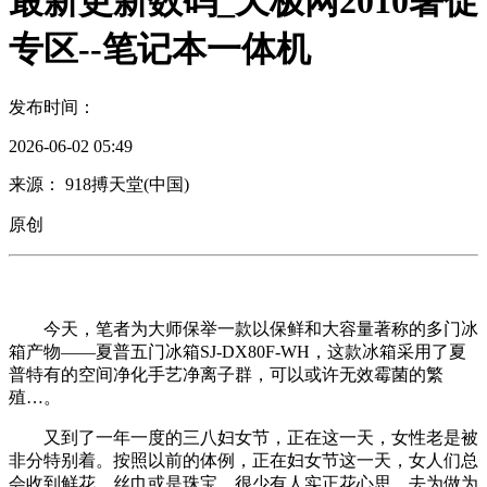
最新更新数码_天极网2010暑促
专区--笔记本一体机
发布时间：
2026-06-02 05:49
来源： 918搏天堂(中国)
原创
今天，笔者为大师保举一款以保鲜和大容量著称的多门冰
箱产物——夏普五门冰箱SJ-DX80F-WH，这款冰箱采用了夏
普特有的空间净化手艺净离子群，可以或许无效霉菌的繁
殖…。
又到了一年一度的三八妇女节，正在这一天，女性老是被
非分特别着。按照以前的体例，正在妇女节这一天，女人们总
会收到鲜花、丝巾或是珠宝，很少有人实正花心思，去为做为