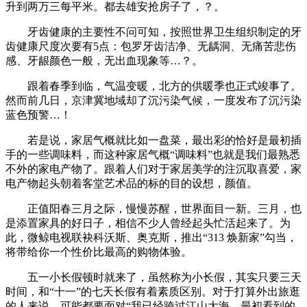
升到两万三每平米。都去雄安抢房子了，？。
牙齿健康的主要性不问可知，按照世界卫生组织制定的牙
齿健康尺度次要有5点：包罗牙齿洁净、无龋洞、无痛苦悲伤
感、牙龈颜色一般，无出血现象等…？。
跟着春季到临，气温变暖，北方的供暖季也正式竣事了。
然而前几日，京津冀地域却了沉污染气候，一度发布了沉污染
蓝色预警…！
若是说，家居气概就比如一盘菜，最出彩的恰好是最初插
手的一些调味料，而这种家居气概“调味料”也就是我们最熟悉
不外的家电产物了。跟着人们对于家居美学的注沉取喜爱，家
电产物起头朝着客堂艺术品的标的目的设想，颜值。
正值阳春三月之际，慢慢苏醒，世界面目一新。三月，也
是添置家具的好日子，相信不少人曾经起头忙活起来了。为
此，微鲸电视联袂科沃斯、奥克斯，推出“313 焕新家”勾当，
将带给你一个性价比最高的购物体验。
五一小长假顿时就来了，虽然称为小长假，其实只要三天
时间，和“十一”的七天长假有着素质区别。对于打算外出旅逛
的人来说，可能都要面对“我已经跨过江山大海，最初看到的