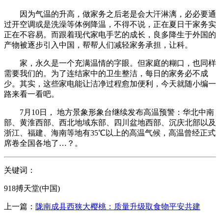
因为气温的升高，做家务之后老是会大汗淋漓，必必要通
过开空调或是洗澡等体例降温，不得不说，正在夏日干家务实
正在不容易。而跟着现代家电手艺的成长，良多降生于外国的
产物被逐步引入中国，帮帮人们减轻家务承担，让科。
家，永久是一个充满温情的字眼。但家庭的糊口，也同样
需要我们的。为了连结家中的卫生整洁，每日的家务必不成
少。其实，这些家电能让洁净过程愈加便利，今天就随小编一
路来看一看吧。
7月10日， 地方景象形象台继续发布高温预警：华北中南
部、黄淮西部、西北地域东部、四川盆地西部、沉庆北部以及
浙江、福建、海南等地有35℃以上的高温气候，高温曾经正式
席卷全国各地了…？。
关键词：
918搏天堂(中国)
上一篇：
陇南成县西狭大樱桃：质量升级取食物平安共建