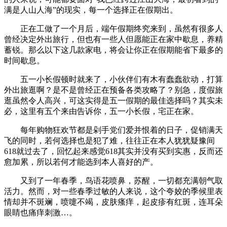
满是人山人海”的现实，每一个选择正在假期出。
正在工做了一个月后，端午假期终究来到，虽然有很多人
曾经决定外出旅行，但也有一些人但愿能正在家中歇息，养精
蓄锐。那么以下这几款家电，将会让你正在假期能省下最多的
时间歇息。
五一小长假顿时就来了，小伙伴们有木有蠢蠢欲动，打算
外出旅逛啊？是不是曾经正在预备各类攻略了？别急，度假旅
逛虽然令人高兴，可这实得是五一假期的最佳选择吗？其实未
必，这里有五个来由告诉你，五一小长假，宅正在家。
每年购物狂欢节都是剁手党们爱并恨着的日子，促销满天
飞的同时，若何选择也是犯了难，往往正在本人犹犹疑豫间
618就过去了，回忆起来感觉618其实并没有买到实惠，反而还
愈加累，所以若何才能选到本人喜好的产。
又到了一年春季，鸟语花喷鼻，苏醒，一切都充满朝气取
活力。然而，对一些春季过敏的人来说，这个夸姣的季候里表
情却并不斑斓，喷嚏不竭，皮肤瘙痒，起皮疹有红斑，连耳朵
眼睛也痛痒刺激…。