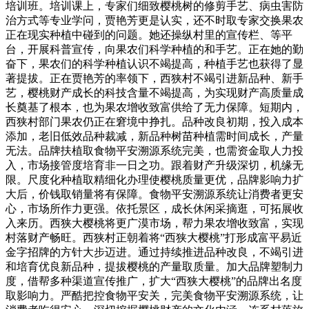
培训班。培训课上，专家们细致樱桃树的修剪手艺、病虫害防
治方式等专业学问，贾艳芳更是认实，还不时取专家交换果农
正在现实种植中碰到的问题。她还操纵村里的宣传栏、等平
台，开展科普宣传，向果农们科学种植的和手艺。正在她的勤
奋下，果农们的科学种植认识不竭提高，种植手艺也获得了显
著提拔。正在贾艳芳的率领下，西狭村不竭引进新品种、新手
艺，樱桃财产成长的科技含量不竭提高，为实现财产高质量成
长奠基了根本，也为果农增收致富供给了无力保障。短期内，
西狭村部门果农仍正在窘境中挣扎。品种改良初期，投入成本
添加，老旧低效品种裁减，新品种树苗种植需时间成长，产量
无法。品牌扶植取食物平安溯源系统完美，也需资金取人力投
入，市场接管度培育非一日之功。跟着财产升级深切，机缘无
限。尺度化种植取精细化办理使樱桃质量更优，品牌影响力扩
大后，价钱取销量将有保障。食物平安溯源系统让消费者更安
心，市场所作力更强。依托景区，成长休闲采摘逛，可拓展收
入来历。西狭大樱桃将更广漠市场，帮力果农增收致富，实现
村落财产畅旺。西狭村正朝着将“西狭大樱桃”打形成富平易近
金字招牌的方针大步迈进。通过持续推进品种改良，不竭引进
和培育优良新品种，提拔樱桃的产量取质量。加大品牌塑制力
度，借帮多种渠道宣传推广，扩大“西狭大樱桃”的品牌出名度
取影响力。严酷把控食物平安关，完美食物平安溯源系统，让