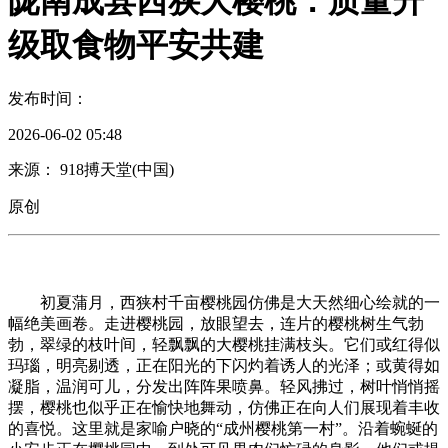
陇南成县西狭大樱桃：质量升
级取食物平安共建
发布时间：
2026-06-02 05:48
来源： 918搏天堂(中国)
原创
初夏蒲月，西狭村千亩樱桃园仿佛是大天然细心绘就的一
幅绝美画卷。走进樱桃园，放眼望去，连片的樱桃树生气勃
勃，翠绿的枝叶间，轻飘飘的大樱桃挂满枝头。它们或红得似
玛瑙，明亮剔透，正在阳光的下闪灼着诱人的光泽；或黄得如
凝脂，温润可儿，分发出阵阵果喷鼻。轻风拂过，树叶悄悄摇
摆，樱桃也似乎正在愉快地舞动，仿佛正在向人们展现着丰收
的喜悦。这里就是家喻户晓的“成州樱桃第一村”。沿着蜿蜒的