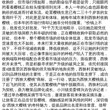
收购价，但市场行情如斯，他的勤奋似乎都是徒劳，只能眼闭
闭看着樱桃正在枝头慢慢得到光泽，本人一年的心血也跟着收
购价的低迷而付诸东流。处置樱桃生意已有二三十个岁首的女
客商叶千万，对此更是深有体味。她每年城市来到西狭村收购
樱桃，但本年的市场行情却让她非分特别隆重。“价钱上不
去，批发也欠好批发。”叶千万无法地暗示，以往她总能凭仗
灵敏的市场洞察力和丰硕的经验，正在樱桃收购中获取必然的
好处。但本年，整个樱桃市场的价钱全体低迷，批发市场的走
货速度也大不如前。本来打算大量收购的她正在市场行情的波
动下，不得不缩减收购量，降低收购价。这不只让她的利润空
间被大大压缩，也让像李振社如许的种植户陷入了更的境地，
收购端取种植端配合承受着市场波动的压力。面临窘境，西狭
村并未泄气，而是积极寻求财产升级的破局之策。依托邻接国
度4旅逛景区西狭颂的得天独厚的地舆劣势，西狭村灵敏地认
识到品牌扶植的主要性，于是正在本地的指导取支撑下，成功
注册了“西狭大樱桃”商标。这一行动，犹如为西狭大樱桃插上
了起飞的同党，使其从浩繁樱桃产物中脱颖而出。西狭村以此
为契机，鼎力鞭策品牌化成长。小川镇党委镡兴垚告诉记者：
“通过举办樱桃采摘节等勾当，邀请旅客前来体验采摘乐趣，
让旅客正在品尝甘旨樱桃、感触感染村落风情的同时，深切领
会‘西狭大樱桃’的奇特魅力，提拔品牌出名度和佳誉度。借帮