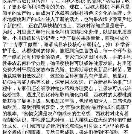
收集平台进行宣传推广，让‘西狭大樱桃’的品牌声名远扬，吸
引了更多客商和消费者的关心。现在，‘西狭大樱桃’不再只是
简单的农产物，而成为了承载着西狭村特色取文化的品牌，为
本地樱桃财产的成长注入了新的活力，也为果农增收致富斥地
了新的径。”正在品牌扶植的道上，西狭村深知质量是底子。
为此，村里鼎力奉行尺度化种植取精细化办理，以提拔果质量
量。小川镇镇长告诉记者：“为了提拔果质量量，西狭村成立
了‘土专家工做室’，邀请成县农技核心专家指点，推广科学管
护手艺。从樱桃树的修剪、施肥到病虫害防治，每一个环节都
有严酷的尺度和专业的指点。专家们深切田间地头，手把手地
教果农若何科学办理，确保樱桃树可以或许健康发展。村里还
免费为村平易近发放布鲁克斯、拉宾斯等优良新品种树苗，逐
渐裁减老旧低效品种。这些新品种树苗具有产量高、质量好、
抗病虫害能力强等长处，深受果农欢送。正在新品种的推广过
程中，专家们还会细致种植技巧和办理要点，让果农可以或许
轻松控制。通过尺度化种植取精细化办理，西狭村的大樱桃质
量获得了显著提拔，果形愈加丰满，色泽愈加诱人，口感也愈
加甜美，深受消费者喜爱，为‘西狭大樱桃’品牌的成长奠基了
的根本。”食物安满是农产物成长的生命线，西狭村对此有着
深刻的认识。本地原生态种植，让大樱桃正在天然的怀抱中健
壮成长。小川镇市场监管所所长邓海波引见说：“这里的樱桃
树全程依山涧雨露、天然日照成熟，果农们做到‘不催熟、不