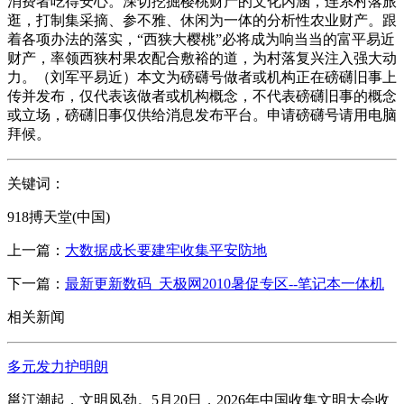
消费者吃得安心。深切挖掘樱桃财产的文化内涵，连系村落旅
逛，打制集采摘、参不雅、休闲为一体的分析性农业财产。跟
着各项办法的落实，“西狭大樱桃”必将成为响当当的富平易近
财产，率领西狭村果农配合敷裕的道，为村落复兴注入强大动
力。（刘军平易近）本文为磅礴号做者或机构正在磅礴旧事上
传并发布，仅代表该做者或机构概念，不代表磅礴旧事的概念
或立场，磅礴旧事仅供给消息发布平台。申请磅礴号请用电脑
拜候。
关键词：
918搏天堂(中国)
上一篇：
大数据成长要建牢收集平安防地
下一篇：
最新更新数码_天极网2010暑促专区--笔记本一体机
相关新闻
多元发力护明朗
邕江潮起，文明风劲。5月20日，2026年中国收集文明大会收