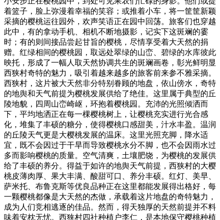
小安步正在樱桃园中，到处可见果农们忙碌的身影。他们或提
着篮子，脸上弥漫着幸福的笑容；或推着小车，将一筐筐新颖
采摘的樱桃运往园外，欢声笑语正在园中回荡。旅客们也穿越
此中，有的拿动手机、相机不断地摄影，记实下这斑斓的霎
时；有的则间接品尝起甘旨的樱桃，尽情享受着大天然的捐
赠。红绿相间的樱桃园，取远处翠绿的山峦、碧绿的水库彼此
映托，形成了一幅人取天然协调共生的斑斓画卷，彰光鲜明显
西狭村奇特的魅力，吸引着越来越多的旅客前来参不雅采摘。
西狭村，这片被大天然非分特别眷顾的地盘，依山傍水，奇特
的地舆和天气前提为樱桃发展供给了绝佳。这里属于典型的丘
陵地貌，四周山峦崎岖，环抱着樱桃园。充沛的光照倾洒而
下，平均地洒正在每一棵樱桃树上，让樱桃充实进行光合感
化，堆集了丰硕的糖分，使得樱桃口感甜美，汁水丰盈。温润
的丘陵天气更是大樱桃发展的温床。这里光照充脚，降水适
宜，既不会因过于干旱而导致樱桃水分不脚，也不会因雨水过
多而影响樱桃的质量。空气清爽，土壤肥饶，为樱桃的发展供
给了丰硕的养分。得益于如许的地舆天气前提，西狭村的大樱
桃皮薄肉厚、果大丰满、酸甜可口、养分丰硕。红灯、美早、
萨米托、布鲁克斯等优良品种正在这里都能发展得出格好，每
一颗樱桃都像是大天然的杰做，承载着这片地盘的奇特魅力，
成为人们竞相逃逐的佳品。然而，得天独厚的天然前提并不料
味着安枕无忧。西狭村四社种植户李仁，是本地保守樱桃种植