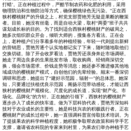
打蜡’。正在种植过程中，严酷节制农药和化肥的利用，采用
物理防治和生物防治等方式，确保樱桃绿色无污染。”正在西
狭村樱桃财产的升级之上，村党支部贾艳芳无疑是果断的鞭策
者。目前，她没有丝毫，而是自动大梁，取村“两委”班子共共
谋划成长标的目的。为了找到适合西狭村樱桃财产的破局之，
她多次组织群众开会，倾听大师的，搜集各方看法。正在会
上，老种植户们分享着多年的种植经验，年轻一代则提出新鲜
的营销思，贾艳芳逐个认实地都记实了下来，随时随地取他们
交换切磋。除了开会收罗看法，贾艳芳还亲身奔赴市场调研。
她走了周边良多的生果批发市场，取收购商、经销商深切交
换，领会市场需求、价钱走势等消息；她还参不雅进修其他地
域成功的樱桃财产模式，自创他们的先辈经验。颠末一番深切
调研和思虑，她提出了“建好示范园，辐射一”的总体思。她深
知，只要通过扶植优良示范园，阐扬示范带动感化，才能让西
狭村的樱桃财产规模化、尺度化的成长道，实现“财产化、市
场化、品牌化”的方针。正在她的引领下，西狭村的樱桃财产
逐步步入了成长的快车道。做为下层科协代表，贾艳芳深知科
技对于农业成长的主要性，她是科技兴农的积极践行者。正在
樱桃财产的成长过程中，她一直强调科普宣传取技术培训。为
了提拔果农的科学种植程度，她积极争取帮农政策和科学手艺
支撑，邀请省农科院的专家来到村里，为果农们举办种植手艺