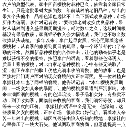
农户的典型代表。家中四亩樱桃树栽种已久，依靠着全家日常
生计。只是这批果树大多为数十年前栽种的老旧品种，结出的
果实个头偏小，品相色泽也远比不上当下新式改良品种，市场
所作力偏弱。李仁对记者说：“要砍掉老树改换优良品种，果
树从栽种到进入盛果期周期漫长，耗时数年之久，这段时间根
基没有果品收获，家庭经济收入会大幅锐减，我们也不敢全数
砍掉从头栽植。”多年以来，李仁起早贪黑，细心照顾着这些
樱桃树，从春季的修剪到夏日的疏果，每一个环节都付出了辛
勤的汗水。然而新品种樱桃的合作冲击，让他的勤奋似乎老是
难以获得不变的报答。按照李仁的话说，看着那些色泽诱人、
质量上乘的樱桃，对比自家老品种樱桃，心中有些无法取苦
涩，但正在李仁的脸上仍然充满丰收的喜悦。他的故事，也是
西狭村部门离户面对的现实窘境的实正在写照。另一位种植户
李振社本年也了同样的窘境。他告诉记者：“本年樱桃发展期
间，一场突如其来的暴雨，让他的樱桃质量遭到严沉影响。本
来丰满圆润的樱桃，有的色泽暗淡，果子品相欠好，有些卖不
动，到了收购季，面临前来收购的客商，我们满怀等候，却只
等来一次次的压价。”李振社的话语中全是无法，他深知，这
些质量欠安的樱桃，正在市场上很难卖出好代价。看着本人辛
苦一年种出的樱桃，却因气候缘由陷入畅销的境地，李振社的
心里像压了一块大石头。他试图取客商协商，但愿能提高一点