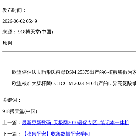
发布时间：
2026-06-02 05:49
来源： 918搏天堂(中国)
原创
欧盟评估法夫驹形氏酵母DSM 25375出产的6-植酸酶做为
欧盟核准大肠杆菌CCTCC M 20231916出产的L-异亮
关键词：
918搏天堂(中国)
上一篇：
最新更新数码_天极网2010暑促专区--笔记本一体机
下一篇：
【收集平安】收集数据平安学问