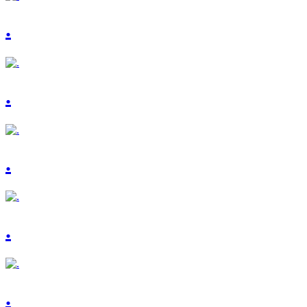
.
.
.
.
.