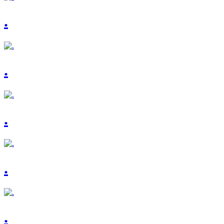
.
.
.
.
.