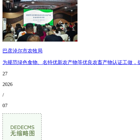
巴彦淖尔市农牧局
为规范绿色食物、名特优新农产物等优良农畜产物认证工做，提
27
2026
/
07