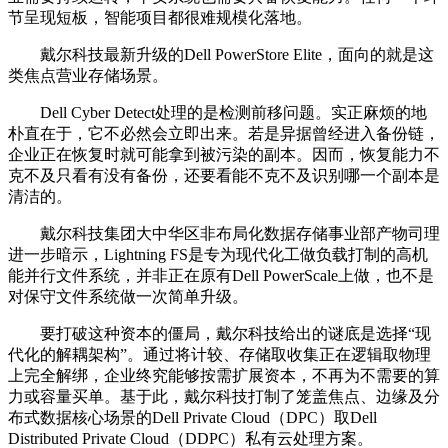
节呈现短板，智能项目都很难规模化落地。
戴尔科技最新升级的Dell PowerStore Elite，面向的就是这
类焦点营业存储场景。
Dell Cyber Detect处理的是检测前移问题。实正麻烦的地
朴直在于，它不必然会立即出来。若是异据曾经进入备份链，
企业正在恢复时就可能拿到被污染的副本。因而，恢复能力不
克不及只看有没有备份，还要看能不克不及识别哪一个副本是
清洁的。
戴尔科技集团大中华区非布局化数据存储事业部产物司理
进一步暗示，Lightning FS是专为现代化工做负载打制的高机
能并行文件系统，并非正在原有Dell PowerScale上做，也不是
对保守文件系统做一次简单升级。
要打破这种资本的僵局，戴尔科技给出的谜底是选择“现
代化的解耦架构”。通过将计较、存储取收集正在逻辑取物理
上完全解绑，企业终究能够按需扩展资本，不再为不需要的算
力或容量买单。基于此，戴尔科技打制了笼盖焦点、边缘及分
布式数据核心场景的Dell Private Cloud（DPC）取Dell
Distributed Private Cloud（DDPC）私有云处理方案。