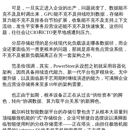
可是，一旦实正进入企业的出产，问题就变了。数据能不
克不及及时调出来，GPU能不克不及持续吃到数据，存储和
算力能不克不及按各自节拍扩展，收集能不克不及支持上下文
流动，发生平安事务后营业还能不克不及快速恢复。这些问
题，往往会让CIO和CTO更早地感遭到压力。
分层存储处理的是分歧现代化负载该走哪条数据径，而企
业还要面临另一类更根本的问题，那就是原有焦点营业系统，
不克不及被新负载隔离正在另一套架构之外。
范圣俭强调，其实，PowerStore从设想之初就采用容器化
架构，因而具备持续迭代能力。新一代平台包罗模块化、无中
缀升级，以及面临新手艺周期时继续演进的能力，可满脚企业
焦点营业存储将来至多10年的架构需要。
也正由于如斯，根本设备正正在从过去“供给资本”的脚
色，转向“协调数据、算力取平台关系”的新脚色。
戴尔科技智能数据平台的存储引擎包含了从根本大容量到
顶端极致机能的“式”存储组合，企业可矫捷自选摆设以满脚面
临智能使用时的分歧存储需求——正在塔尖，由担任极致机能