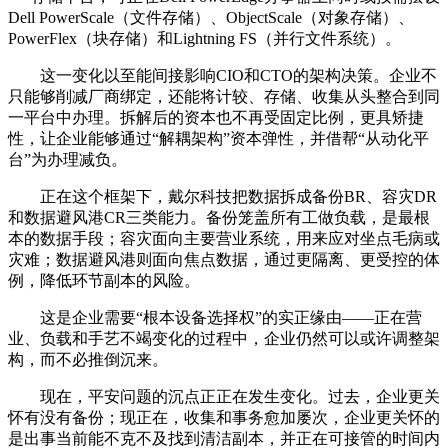
Dell PowerScale（文件存储）、ObjectScale（对象存储）、
PowerFlex（块存储）和Lightning FS（并行文件系统）。
这一变化以至能间接影响CIO和CTO的架构决策。企业不
只能够削减厂商绑定，还能将计较、存储、收集从头整合到同
一平台中办理。拆解后的资本也不再受固定比例，更具矫捷
性，让企业能够通过“解耦架构”资本弹性，并借帮“从动化平
台”为办理减负。
正在这个框架下，戴尔科技把数据拆成备份BR、容灾DR
和数据避风港CR三类能力。备份笼盖所有工做负载，是最根
本的数据手段；容灾面向主要营业系统，用来应对坐点毛病或
灾难；数据避风港则面向焦点数据，通过更隔离、更受控的体
例，降低环节副本的风险。
这是企业需要“根本设备选择权”的实正缘由——正在营
业、负载和手艺不竭变化的过程中，企业仍然可以或许调整架
构，而不必推倒沉来。
现在，平安问题的沉点正正在发生变化。过去，企业更关
怀有没有备份；现正在，收集和事务愈加屡次，企业更关怀的
是出事当前能不克不及找到清洁副本，并正在可接管的时间内