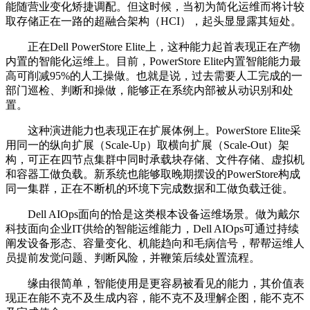
能随营业变化矫捷调配。但这时候，当初为简化运维而将计较
取存储正在一路的超融合架构（HCI），起头显显露其短处。
正在Dell PowerStore Elite上，这种能力起首表现正在产物
内置的智能化运维上。目前，PowerStore Elite内置智能能力最
高可削减95%的人工操做。也就是说，过去需要人工完成的一
部门巡检、判断和操做，能够正在系统内部被从动识别和处
置。
这种演进能力也表现正在扩展体例上。PowerStore Elite采
用同一的纵向扩展（Scale-Up）取横向扩展（Scale-Out）架
构，可正在四节点集群中同时承载块存储、文件存储、虚拟机
和容器工做负载。新系统也能够取晚期摆设的PowerStore构成
同一集群，正在不断机的环境下完成数据和工做负载迁徙。
Dell AIOps面向的恰是这类根本设备运维场景。做为戴尔
科技面向企业IT供给的智能运维能力，Dell AIOps可通过持续
阐发设备形态、容量变化、机能趋向和毛病信号，帮帮运维人
员提前发觉问题、判断风险，并鞭策后续处置流程。
缘由很简单，智能使用是更容易被看见的能力，其价值表
现正在能不克不及生成内容，能不克不及理解企图，能不克不