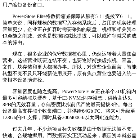
用户缩短备份窗口。
PowerStore Elite将数据缩减保障从原有5！1提拔至6！1。
简单来说，同样规模的数据写入存储系统后，占用的现实物理
容量更少，企业正在扩容时需要采购的硬盘、机框和相关资本
也会随之削减。这也是数据缩减比提拔，可以或许削减采购成
本的缘由。
现在，很多企业的保守数据核心里，仍然运转着大量焦点
营业。这些营业既要连结不变，也要逐渐衔接虚拟机、容器、
文件、块存储和更大都据办事。所以，对这些企业而言，智能
转型不克不及只环绕新使用展开，原有焦点营业也要进入统一
套根本设备演进径。
容量密度也随之提高。PowerStore Elite正在单个3U机箱内
最多可容纳40块硬盘，基于E3 NVMe闪存设想，供给高达5。
8PB的无效容量，存储密度比拟前代产物最高提拔3倍。每台
设备最高支撑40个收集端口，并供给64Gb FC、将来可升级至
128Gb的FC支撑，同时具备200/400Gb以太网毗连能力。
过去几年，不少新项目标失败都是由于数据无法被不变、
快速、合规地挪用。而数据要实正流动起来，底层资本就必需