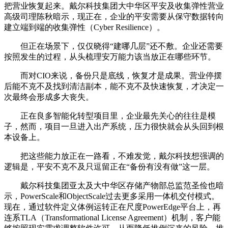
把营业恢复起来。戴尔科技集团大中华区平安及收集弹性营业
高级司理陈秋暗示，现正在，企业的平安需要从保守数据转向
建立端到端的收集弹性（Cyber Resilience）。
但正在场景下，仅仅晓得“建哪几层”还不敷。企业还需要
按照发生的过程，从头梳理安万能力该当放正在哪些环节。
而对CIO来说，备份只是底线，恢复才是成果。营业停摆
后能不克不及找到清洁副本，能不克不及快速恢复，才决定一
次最终会形成多大丧失。
正在良多智能化转型项目里，企业最先关心的往往是模
子，然而，项目一旦进入出产系统，压力很快就会从头回到根
本设备上。
把这些能力放正在一路看，不难发觉，戴尔科技想强调的
逻辑是，平安不克不及只逗留正在“备份有没有做”这一层。
戴尔科技集团亚太及大中华区存储产物部总监范圣俭也暗
示，PowerScale和ObjectScale过去更多采用一体机交付模式。
现在，通过软件定义体例运转正在尺度PowerEdge平台上，再
连系TLA（Transformational License Agreement）机制，客户能