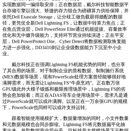
实现数据同一编排取安排；正在数据层，戴尔科技智能数据平
台存储引擎以强大、矫捷的存力组合为磅礴算力供给保障，并
依托Dell Exascale Storage，让分歧工做负载获得婚配的数据
径，更凭仗全新Dell Lightning FS，让数据中转算力焦点；正
在焦点营业层，Dell PowerStore Elite通过机能提拔、容量效率
优化和无中缀升级能力，支持环节营业持续演进；正在平安
层，Dell PowerProtect One、Cyber Detect将数据检测取恢复能
力进一步强化，DD3410则让企业级数据能力下沉至中小企
业。
戴尔科技正在强调Lightning FS机能劣势的同时，也分享
了其合用的场景。对于制制企业的质检数据、制制施行系统
(MES)数据等场景，现有PowerScale处理方案曾经能够很好地
满脚需求，而无需让Lightning FS“牛鼎烹鸡”。正在数万张
GPU级此外大模子锻炼和极限推理场景中，Lightning FS的劣
势会愈加较着；而正在ADAS等车企使用场景中，需求凡是通
过PowerScale就可以或许满脚。以至正在一万余张GPU的规模
下，PowerScale也同样可以或许支持运转。
跟着智能使用规模扩大，数据量增加的同时，小文件数量
和元数据规模也会同步膨缩。Lightning FS将元数据扁平化抽
离出来，并取数据营业层分手，目标就是大规模场景下元数据