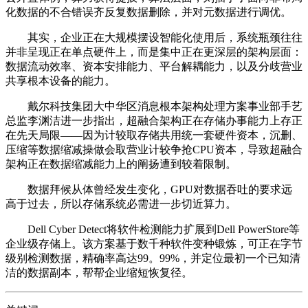
化数据的不合错误齐反复数据删除，并对元数据进行调优。
其实，企业正在大规模摆设智能化使用后，系统瓶颈往往
并非呈现正在单点硬件上，而是集中正在更深层的架构层面：
数据流动效率、资本安排能力、平台解耦能力，以及分歧营业
共享根本设备的能力。
戴尔科技集团大中华区消息根本架构处理方案事业部手艺
总监李渊洁进一步指出，超融合架构正在存储办事能力上存正
在先天局限——因为计较取存储共用统一套硬件资本，沉删、
压缩等数据缩减操做会取营业计较争抢CPU资本，导致超融合
架构正在数据缩减能力上的阐扬遭到较着限制。
数据拜候从体曾经发生变化，GPU对数据吞吐的要求远
高于过去，所以存储系统必需进一步切近算力。
Dell Cyber Detect将软件检测能力扩展到Dell PowerStore等
企业级存储上。该方案基于数千种软件变种锻炼，可正在字节
级别检测数据，精确率高达99。99%，并定位最初一个已知清
洁的数据副本，帮帮企业缩短恢复径。