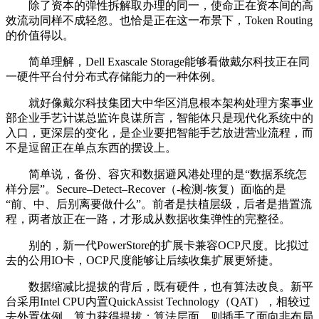
除了资本的弹性拆解取办理的同一，使命正在资本间的高
效流动同样不成轻忽。也恰是正在这一布景下，Token Routing
的价值得以。
简单理解，Dell Exascale Storage能够看做戴尔科技正在同
一硬件平台付分布式存储能力的一种体例。
就好像戴尔科技集团大中华区消息根本架构处理方案事业
部企业手艺计谋总监许良谋所言，智能体只是现代化系统中的
入口，更深层的变化，是企业要把智能手艺放进营业流程，而
不是逗留正在单点东西的摆设上。
简单说，备份、容灾和数据避风港处理的是“数据系统怎
样分层”。Secure–Detect–Recover（-检测-恢复）面临的是
“前、中、后别离要做什么”。前者是扶植层级，后者是措置流
程，两者放正在一路，才形成从数据收集弹性的完整径。
别的，新一代PowerStore的扩展卡兼容OCP尺度。比拟过
去的公用IO卡，OCP尺度能够让后续收集扩展更矫捷。
数据缩减比提拔的背后，既有硬件，也有算法改良。新平
台采用Intel CPU内置QuickAssist Technology（QAT），相较过
去外置体例，算力获得提拔；算法层面，则插手了面向非布局