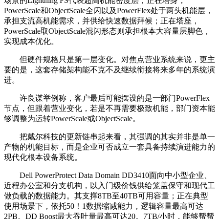
场景的Lightning FS代表超高机能密度层；正在塔身，
PowerScale和ObjectScale全闪以及PowerFlex处于两头机能层，
承担支流高机能需求，并供给快速数据拜候；正在塔座，
PowerScale取ObjectScale混闪形态则承担根本大容量层脚色，
实现成本优化。
但硬件规格只是第一层变化。对焦点营业系统来说，更主
要的是，这套存储架构能不克不及继续衔接将来多年的系统演
进。
许良谋举例称，客户最后可能摆设的是一部门PowerFlex
节点，但跟着营业变化，若是不再需要极致机能，部门资本能
够调整为运转PowerScale或ObjectScale。
把戴尔科技的更新链串起来看，其强调的其实并非是单一
产物的机能目标，而是企业可否成立一套具备持续演进能力的
现代化根本设备系统。
Dell PowerProtect Data Domain DD3410面向中小型企业、
近程办公室和分支机构，以入门级价钱供给笼盖保守和现代工
做负载的数据能力。其支撑8TB至40TB可用容量；正在典型
使用场景下，依托50！1数据缩减能力，逻辑容量最高可达
2PB。DD Boost最大吞吐量最高可达20。7TB/小时，能够帮帮