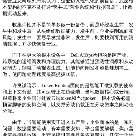
储营业总司理刘志洪认为，企业迈入现代化的前提是，底层根
本架构能不克不及打通“竖井式”营业系统和“数据孤岛”，让数
据流动起来。
收集弹性并不是简单多做一份备份，而是环绕发生前、发
生中和发生后，从头组织数据能力。发生前，企业要削减面和
风险；发生中，要尽早发觉非常；发生后，则要找到可用的清
洁数据，并尽快恢复营业。
而正在更大的根本设备中，Dell AIOps承担的是跨产物、
跨系统的运维阐发和办理能力。其能够通过预测性洞察和从动
化能力，削减手动报表生成、机能趋向阐发和容量规划等工
做，使问题处理速度最高提拔10倍。
许良谋暗示，Token Routing面向的是智能工做负载的使命
和上下文分派，其可运转正在边缘端、当地数据核心或云端。
跟着将来企业同时处置云端token和当地token，根本设备必需
预留脚够的安排空间，以支撑分歧负载正在分歧资本之间动态
分派。
由于，当智能使用实正进入出产后，企业面临的是一系列
问题：数据需要流动，资本需要安排，平台需要解耦，焦点营
业需要持续运转，平安系统也需要具备恢复能力。任何一个环