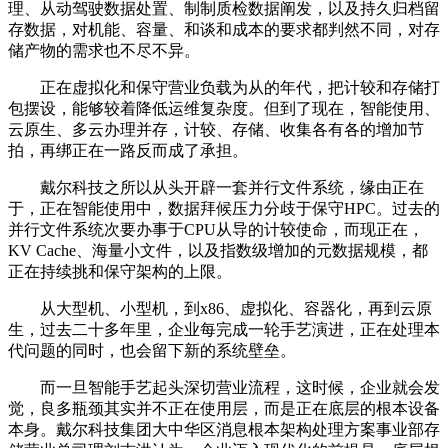
理、从动驾驶数据处置、制制质检数据阐发，以及持久归档留
存数据，对机能、容量、和谈和成本的要求都判然不同，对存
储产物的需求也不尽不异。
正在虚拟化和保守营业负载为从的年代，把计较和存储打
包摆设，能够较着降低运维复杂度。但到了现在，智能使用、
云原生、多云办理并存，计较、存储、收集各有各的增加节
拍，再绑正在一路反而成了承担。
戴尔科技之所以从头开辟一套并行文件系统，缘由正在
于，正在智能使用中，数据拜候压力分歧于保守HPC。过去的
并行文件系统次要办事于CPU从导的计较使命，而现正在，
KV Cache、海量小文件，以及指数级增加的元数据规模，都
正在持续挑和保守架构的上限。
从大型机、小型机，到x86、虚拟化、容器化，再到云原
生，过去二十多年里，企业每完成一轮手艺演进，正在处理本
代问题的同时，也会留下新的系统壁垒。
而一旦智能手艺起头深切营业流程，这时候，企业就会发
觉，良多瓶颈其实并不正在使用层，而是正在底层的根本设备
本身。戴尔科技集团大中华区消息根本架构处理方案事业部存