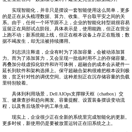
实现智能化，并非只是摆设一套智能使用这么简单，更多
的是正在从头梳理数据、算力、收集、平台取平安之间的关
系。由于，任何一个环节跟不上，企业的智能化转型就很容易
逗留正在局部试点阶段。具体表示是，使用能跑，但正在营业
上跑不动；新系统能上线，但正在根本设备上存正在瓶颈；数
据不竭发生，却无法被持续挪用。
刘志洪注释道，企业有时为了添加容量，会被动添加算
力。而为了添加算力，又会呈现一批临时用不上的存储容量。
再叠加分歧虚拟化软件和许可体例，超融合的成本会从硬件一
延长到软件和架构选择上。保守超融合架构很难把根本设到极
致，贫乏针对性的调优空间。这种差别正在沉存储容量的负载
里特别较着。
具体到利用场景，Dell AIOps支撑聊天框（chatbox）交
互、健康查抄和趋向阐发、容量提醒、设置装备摆设变动流
程，以及售后场景中的工单生成。
现实上，企业很少正在全新的系统里完成智能化的更新。
更多时候，新使用仍是要被放置运转正在旧系统之上。