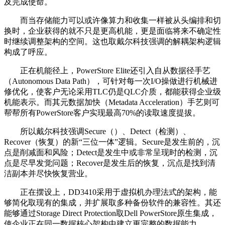
及完成使命。
而当存储能力可以或许像算力和收集一样被从头编排和切
换时，企业获得的就不只是更高机能，更是面临将来不确定性
时继续调整架构的空间。这也取戴尔科技强调的解耦架构逻辑
构成了呼应。
正在机能径上，PowerStore Elite还引入自从数据径手艺
（Autonomous Data Path），可针对每一次I/O操做进行机械进
修优化，使客户无论采用TLC仍是QLC介质，都能获得企业级
机能表示。而其元数据加快（Metadata Acceleration）手艺则可
帮帮所有PowerStore客户实现最高70%的读取速度提拔。
所以戴尔科技强调Secure（）、Detect（检测）、
Recover（恢复）的新“三位一体”逻辑。Secure是发生前的，沉
点是削减面和风险；Detect是发生中或非常呈现时的检测，沉
点是尽早发觉问题；Recover是发生后的恢复，沉点是找到清
洁副本并尽快恢复营业。
正在摆设上，DD3410采用于虚拟机办理法式的架构，能
够简化取现有的集成，并扩展取多种备份软件的兼容性。其还
能够通过Storage Direct Protection取Dell PowerStore原生集成，
使企业正在同一数据核心架构中建立更完整的数据能力。