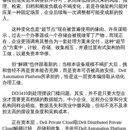
够按照现实需求调整软件许可，从而降低推倒沉来的风险。推
理、检索、归档和阐发负载会不竭变化，若是存储架构只能对
应某一种固定场景，企业后续每一次调整都可能变成新的投
入。
这种变化也是“超节点”现在被普遍使用的缘由。许良谋暗
示，过去一个办事器或一个存储会被视做零丁产物，而现正
在，企业更强调将其整合为一套处理方案来交付，这种“超节
点”方案中，计较、存储、收集相互，并通过度布式架构协同
工做，以避免资本华侈。
但“解耦”也伴跟着新的：当根本设备规模不竭扩大后，挑
和曾经不再是资本能否充脚，而是资本可否被高效安排。Dell
Automation Platform所承担的，恰是这一层资本编排取从动化
办理工做。
DD3410则处理摆设门槛问题。其实，并不是只要大型企
业才需要更高档级的数据能力。中小企业、近程办公室和分支
机构同样会晤临、数据丢失和营业中缀风险，但却不克不及承
担太高的摆设复杂度和采购成本。
正在资本层，Dell Private Cloud取Dell Distributed Private
Cloud解耦计较、存储和收集，并依托Dell Automation Platform