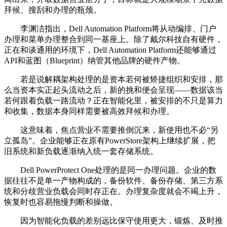
拜候、搜刮和办理的瓶颈。
李渊洁指出，Dell Automation Platform将从动编排、门户
办理和菜单办理整合到同一基座上。除了戴尔科技自有硬件，
正在和谈通用的环境下，Dell Automation Platform还能够通过
API和蓝图（Blueprint）纳管其他品牌的硬件产物。
若是说解耦架构处理的是资本若何被矫捷组织和安排，那
么当资本实正起头流动之后，新的挑和便会呈现——数据该当
若何跟着负载一路流动？正在智能化里，被安排的不只是算力
和收集，数据本身同样需要被高效拜候和办理。
这意味着，焦点营业不需要推倒沉来，新使用也不必“另
立孤岛”。企业能够正在原有PowerStore架构上继续扩展，把
旧系统和新负载逐渐纳入统一套存储系统。
Dell PowerProtect One处理的是同一办理问题。企业的数
据往往不是单一产物构成的，备份软件、备份存储、第三方系
统和分歧营业负载会同时存正在。办理复杂度就会不竭上升，
恢复时也容易拖慢判断和操做。
因为智能化负载的差别远比保守使用更大，锻炼、及时推