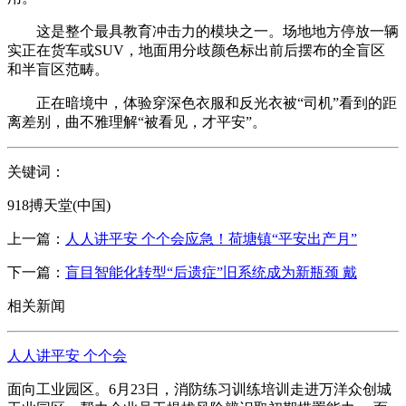
这是整个最具教育冲击力的模块之一。场地地方停放一辆
实正在货车或SUV，地面用分歧颜色标出前后摆布的全盲区
和半盲区范畴。
正在暗境中，体验穿深色衣服和反光衣被“司机”看到的距
离差别，曲不雅理解“被看见，才平安”。
关键词：
918搏天堂(中国)
上一篇：
人人讲平安 个个会应急！荷塘镇“平安出产月”
下一篇：
盲目智能化转型“后遗症”旧系统成为新瓶颈 戴
相关新闻
人人讲平安 个个会
面向工业园区。6月23日，消防练习训练培训走进万洋众创城