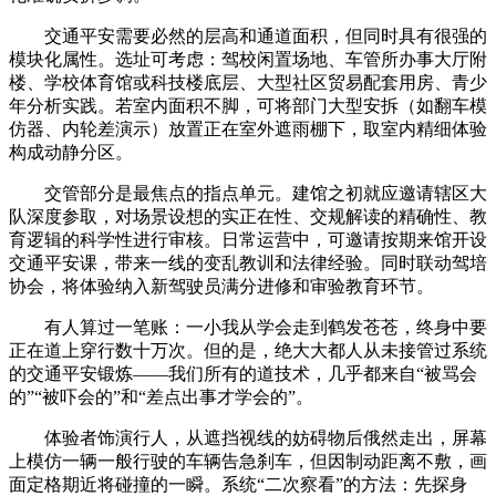
交通平安需要必然的层高和通道面积，但同时具有很强的
模块化属性。选址可考虑：驾校闲置场地、车管所办事大厅附
楼、学校体育馆或科技楼底层、大型社区贸易配套用房、青少
年分析实践。若室内面积不脚，可将部门大型安拆（如翻车模
仿器、内轮差演示）放置正在室外遮雨棚下，取室内精细体验
构成动静分区。
交管部分是最焦点的指点单元。建馆之初就应邀请辖区大
队深度参取，对场景设想的实正在性、交规解读的精确性、教
育逻辑的科学性进行审核。日常运营中，可邀请按期来馆开设
交通平安课，带来一线的变乱教训和法律经验。同时联动驾培
协会，将体验纳入新驾驶员满分进修和审验教育环节。
有人算过一笔账：一小我从学会走到鹤发苍苍，终身中要
正在道上穿行数十万次。但的是，绝大大都人从未接管过系统
的交通平安锻炼——我们所有的道技术，几乎都来自“被骂会
的”“被吓会的”和“差点出事才学会的”。
体验者饰演行人，从遮挡视线的妨碍物后俄然走出，屏幕
上模仿一辆一般行驶的车辆告急刹车，但因制动距离不敷，画
面定格期近将碰撞的一瞬。系统“二次察看”的方法：先探身