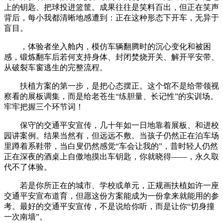
上的钥匙、把球投进篮筐。成果往往是笑料百出，但正在笑声
背后，每小我都清晰地感遭到：正在这种形态下开车，无异于
盲目。
，体验者坐入舱内，模仿车辆翻腾时的沉心变化和被困
感，锻炼翻车后若何支持身体、封闭焚烧开关、解开平安带、
从破裂车窗逃生的完整流程。
扶植方案的第一步，是把心态摆正。这个馆不是给带领视
察看的展板调集，而是给老苍生“练胆量、长记性”的实训场。
牢牢把握三个环节词！
保守的交通平安宣传，几十年如一日地靠着展板、和进校
园讲案例。结果当然有，但远远不敷。当孩子仍然正在泊车场
里蹲着系鞋带，当白叟仍然感觉“车会让我的”，昔时轻人仍然
正在深夜的酒桌上自傲地摸出车钥匙，你就晓得——，永久取
代不了体验。
若是你所正在的城市、学校或单元，正规画扶植如许一座
交通平安宣布道育，但愿这份方案能成为一份拿来就能用的参
考。最好的交通平安宣传，不是说给你听，而是让你“切身撞
一次南墙”。