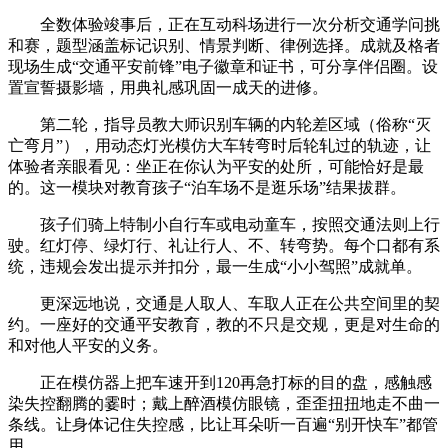
全数体验竣事后，正在互动科场进行一次分析交通学问挑
和赛，题型涵盖标记识别、情景判断、律例选择。成就及格者
现场生成“交通平安前锋”电子徽章和证书，可分享伴侣圈。设
置宣誓摄影墙，用典礼感巩固一成天的进修。
第二轮，指导员教大师识别车辆的内轮差区域（俗称“灭
亡弯月”），用动态灯光模仿大车转弯时后轮轧过的轨迹，让
体验者亲眼看见：坐正在你认为平安的处所，可能恰好是最
的。这一模块对教育孩子“泊车场不是逛乐场”结果拔群。
孩子们骑上特制小自行车或电动童车，按照交通法则上行
驶。红灯停、绿灯行、礼让行人、不、转弯势。每个口都有系
统，违规会发出提示并扣分，最一生成“小小驾照”成就单。
更深远地说，交通是人取人、车取人正在公共空间里的契
约。一座好的交通平安教育，教的不只是交规，更是对生命的
和对他人平安的义务。
正在模仿器上把车速开到120再急打标的目的盘，感触感
染失控翻腾的霎时；戴上醉酒模仿眼镜，歪歪扭扭地走不曲一
条线。让身体记住失控感，比让耳朵听一百遍“别开快车”都管
用。