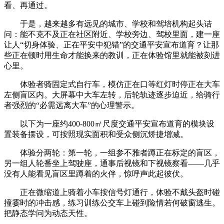
看、再通过。
于是，越来越多有远见的城市、学校和驾培机构起头诘
问：能不克不及正在社区附近、学校旁边、驾校里面，建一座
让人“切身体验、正在平安中犯错”的交通平安宣布道育？让那
些正在顿时用生命才能换来的教训，正在体验馆里就能被刻进
心里。
体验者骑固定式自行车，模仿正在口等红灯时停正在大车
左侧盲区内。大屏幕中大车左转，后轮轨迹逐步迫近，给骑行
者强烈的“必需远离大车”的心理警示。
以下为一座约400-800㎡尺度交通平安宣布道育的模块设
置装备摆设，可按照现实面积和受众侧沉矫捷增减。
体验分两轮：第一轮，一组参不雅者蹲正在标定的盲区，
另一组人轮番坐上驾驶座，通事后视镜和下视镜察看——几乎
没有人能看见盲区里蹲着的火伴，惊呼声此起彼伏。
正在微缩道上骑着小车按信号灯通行，体验不戴头盔时碰
撞霎时的冲击感，练习训练公交车上碰到险情若何破窗逃生。
把静态学问为动态天性。