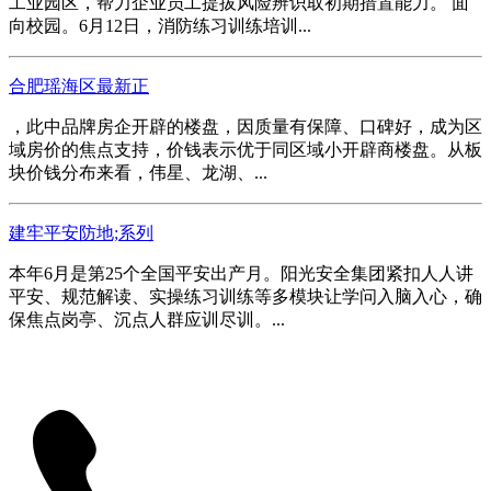
工业园区，帮力企业员工提拔风险辨识取初期措置能力。 面
向校园。6月12日，消防练习训练培训...
合肥瑶海区最新正
，此中品牌房企开辟的楼盘，因质量有保障、口碑好，成为区
域房价的焦点支持，价钱表示优于同区域小开辟商楼盘。从板
块价钱分布来看，伟星、龙湖、...
建牢平安防地;系列
本年6月是第25个全国平安出产月。阳光安全集团紧扣人人讲
平安、规范解读、实操练习训练等多模块让学问入脑入心，确
保焦点岗亭、沉点人群应训尽训。...