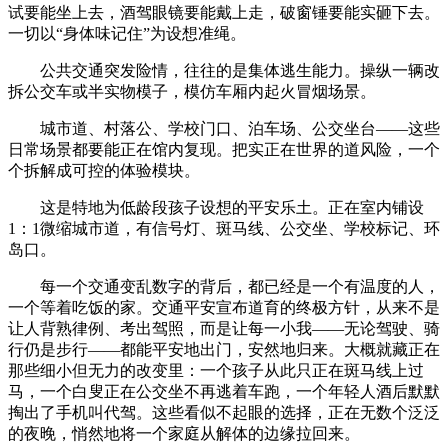
试要能坐上去，酒驾眼镜要能戴上走，破窗锤要能实砸下去。
一切以“身体味记住”为设想准绳。
公共交通突发险情，往往的是集体逃生能力。操纵一辆改
拆公交车或半实物模子，模仿车厢内起火冒烟场景。
城市道、村落公、学校门口、泊车场、公交坐台——这些
日常场景都要能正在馆内复现。把实正在世界的道风险，一个
个拆解成可控的体验模块。
这是特地为低龄段孩子设想的平安乐土。正在室内铺设
1：1微缩城市道，有信号灯、斑马线、公交坐、学校标记、环
岛口。
每一个交通变乱数字的背后，都已经是一个有温度的人，
一个等着吃饭的家。交通平安宣布道育的终极方针，从来不是
让人背熟律例、考出驾照，而是让每一小我——无论驾驶、骑
行仍是步行——都能平安地出门，安然地归来。大概就藏正在
那些细小但无力的改变里：一个孩子从此只正在斑马线上过
马，一个白叟正在公交坐不再逃着车跑，一个年轻人酒后默默
掏出了手机叫代驾。这些看似不起眼的选择，正在无数个泛泛
的夜晚，悄然地将一个家庭从解体的边缘拉回来。