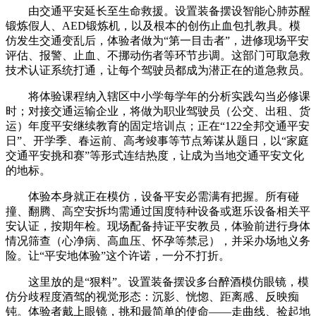
由交通平安延长至生命救援。设置装备摆设智能心肺苏醒
锻炼假人、AED锻炼机，以及根本的创伤止血包扎教具。模
仿发生交通变乱后，体验者做为“第一目击者”，进修现场平安
评估、报警、止血、不挪动伤者等环节步调。这部门可取急救
技术认证系统打通，让每个驾驶员都成为潜正在的道急救员。
将体验课程纳入辖区中小学每学年的分析实践勾当必修课
时；对接交通运输企业，将做为职业驾驶员（公交、出租、货
运）年度平安继续教育的固定培训点；正在“122全邦交通平安
日”、开学季、春运前、高考竣事等节点筹谋从题日，以“家庭
交通平安挑和赛”等形式连结热度，让成为当地交通平安文化
的地标。
体验本身就正在模仿，设备平安必需满有把握。所有碰
撞、翻腾、高空安拆均需通过国度特种设备或逛乐设备相关平
安认证，按期年检。现场配备持证平安教员，体验前进行身体
情况筛查（心净病、高血压、怀孕等禁忌），并采办场地义务
险。让“平安地体验”这个许诺，一分不打折。
这里放的是“狠料”。设置装备摆设多台醉酒模仿眼镜，模
仿分歧程度酒驾的视觉形态：沉影、恍惚、距离感、反映痴
钝。体验者戴上眼镜，挑和最简单的使命——走曲线、捡起地