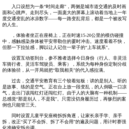
入口设想为一条“时间走廊”，两侧是城市道交通的及时画
面和心跳声。走到尽头，一面庞大的屏幕上滚动着当地上一年
度交通变乱的冰凉数字——每一路变乱背后，都是一个被改写
的人生。
，体验者坐正在座椅上，正在时速15-20公里的模仿碰撞
中，感触感染身体被平安带勒住的霎时冲击。速度看着不快，
但那一下拉扯感，脚以让人记住一辈子的“上车就系”。
设置互动签到台，参不雅者选择今日身份（行人、非灵活
车骑行者、灵活车驾驶员、乘客），系统为每种身份定制分歧
的体验径，从一开局就把“取我相关”的代入感拉满。
过去，交通平安教育有三个较着短板：讲的是别人、听的
是故事、练的是空气。正在台上放一段变乱，的人倒吸一口凉
气，走出门该闯红灯还闯红灯。由于人的大脑有一种机制——
总感觉“那是别人，不是我”。只需没切身履历过，再惨烈的案
例也只能管三天。
同时设置儿童平安座椅拆拆角逐，让家长亲手学、亲手
拆，改正“买了不会拆、拆了不会用”的遍及问题，用计时赛强
化准确安拆步调。