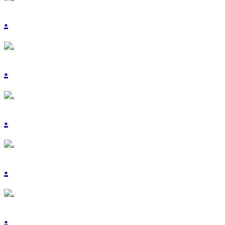
.
.
.
.
.