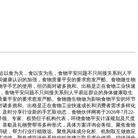
易近以食为天，食以安为先，食物平安问题不只间接关系到人平
和健康认识的加强，食物质量平安的要求愈发严酷。食物微生物
物学手艺的使用，但仍面对诸多挑和。出格是正在食物工业快速
先，食物平安问题不只间接关系到人平易近群众的身体健康取生
质量平安的要求愈发严酷。食物微生物做为影响食物平安的环节
对诸多挑和。出格是正在食物工业快速成长和消费者需求多样化
分享行业新的手艺取动态，食物伙伴网将于2026年7月22-
邀带领、专家、权势巨子机构代表，环绕食物平安计谋规划及尺度
、茶歇及礼物赞帮等多种形式，具体方案详询会务组。聚焦食物
切磋，帮力行业行稳致远。聚焦风味成分化析、机制取互做效应
艺冲破。聚焦感官评价系统的科学建立取尺度化使用，切磋评价