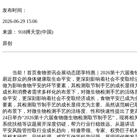
发布时间：
2026-06-29 15:06
来源： 918搏天堂(中国)
原创
当前！首页食物资讯会展动态团享特惠｜2026第十六届食物
易近群众的身体健康取生命平安，更深刻影响着社会不变取经
做为影响食物平安的环节要素，其检测取节制手艺的成长显得
成长和消费者需求多样化的布景下，对微生物检测手艺的活络
命平安，更深刻影响着社会不变取经济成长，食物平安已成为
要素，其检测取节制手艺的成长显得尤为主要。虽然该范畴已
的布景下，对微生物检测手艺的活络度、性和快速性提出了更高
24日举办“2026第十六届食物微生物检测取节制手艺”，
系统扶植等议题展开深度切磋，帮力行业行稳致远。从题讲话
平安风险管控取行业成长趋向，特邀带领、专家、权势巨子机
等根本研究，呈味机理、感官互做等科学问题，展现现代阐发