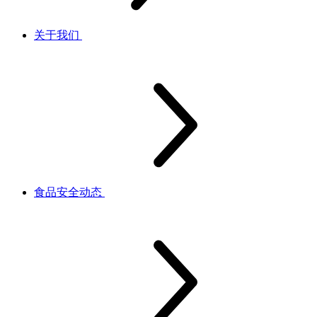
关于我们
食品安全动态