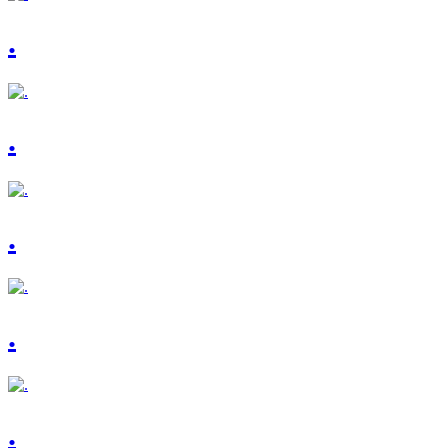
.
.
.
.
.