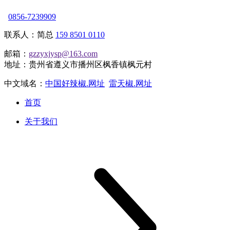
0856-7239909
联系人：简总
159 8501 0110
邮箱：
gzzyxjysp@163.com
地址：贵州省遵义市播州区枫香镇枫元村
中文域名：
中国好辣椒.网址
雷天椒.网址
首页
关于我们