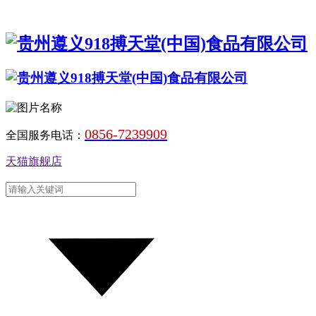
0856-7239909
全国服务电话：
天猫旗舰店