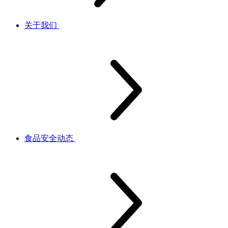
关于我们
食品安全动态