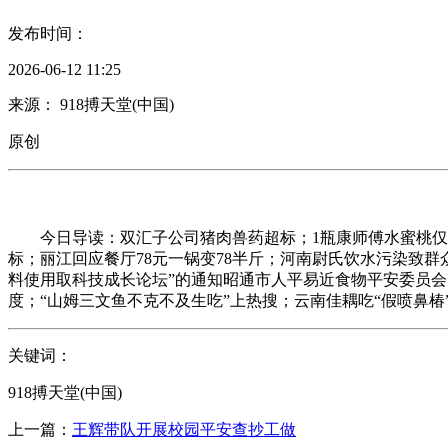
发布时间：
2026-06-12 11:25
来源： 918搏天堂(中国)
原创
今日导读：双汇子公司猪肉兽药超标；1瓶康师傅水蜜桃仅含0。
标；丽江回应餐厅78元一锅变78半斤；河南尉氏饮水污染致群众
料使用取科技成长论坛”的通知昭通市人平易近食物平安委员会
度；“山姆三文鱼不克不及生吃”上热搜；云南佳耦吃“假喷鼻椿”中
关键词：
918搏天堂(中国)
上一篇：
王辉带队开展校园平安查抄工做