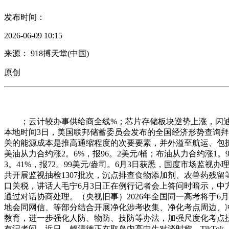
发布时间：
2026-06-09 10:15
来源： 918搏天堂(中国)
原创
；云计较办事供给商全线%；芯片存储板块逆势上涨，闪迪涨超
本地时间3日，美国联邦储蓄委员会发布的全国经济形势查询
关的能源成本是推高通缩程度的次要要素，并外溢至航运、包拆
美油从力合约涨2。6%，报96。2美元/桶；布油从力合约涨1。9
3。41%，报72。99美元/盎司。6月3日获悉，国度市场
共开展监视抽检1307批次，沉点排查食物添加剂、农兽药残
口关税，讲话人毛宁6月3日正在例行记者会上答问时暗示，
通过对话协商处理。（央视旧事）2026年全国同一高考将于
地会同网信、等部分结合开展净化涉考收集、净化考点周边、
教育，进一步强化人防、物防、技防等办法，加强尺度化考点扶
有记者问，近日，赖清德正在取岛内高中生对谈时称，TikT