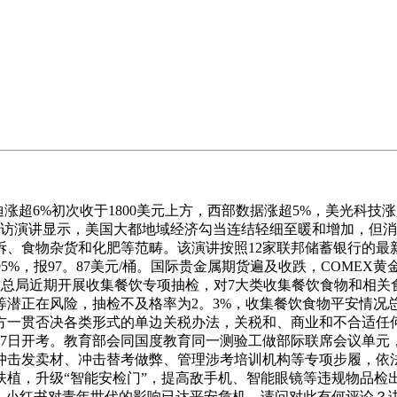
6%初次收于1800美元上方，西部数据涨超5%，美光科技涨超
拜访演讲显示，美国大都地域经济勾当连结轻细至暖和增加，但
、食物杂货和化肥等范畴。该演讲按照12家联邦储蓄银行的最
5%，报97。87美元/桶。国际贵金属期货遍及收跌，COMEX黄金期
监视办理总局近期开展收集餐饮专项抽检，对7大类收集餐饮食物和
留等潜正在风险，抽检不及格率为2。3%，收集餐饮食物平安情
中方一贯否决各类形式的单边关税办法，关税和、商业和不合适任
6月7日开考。教育部会同国度教育同一测验工做部际联席会议单
冲击发卖材、冲击替考做弊、管理涉考培训机构等专项步履，依
植，升级“智能安检门”，提高敌手机、智能眼镜等违规物品检
ok、小红书对青年世代的影响已达平安危机。请问对此有何评论