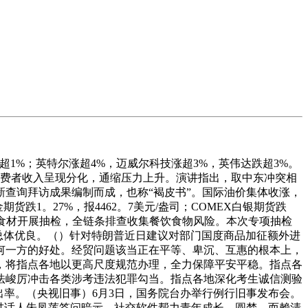
1%；英特尔涨超4%，迈威尔科技涨超3%，英伟达跌超3%。
消费者收入呈现分化，通缩压力上升。演讲指出，取中东冲突相
新查询拜访成果编制而成，也称“褐皮书”。国际油价集体收涨，
货跌1。27%，报4462。7美元/盎司；COMEX白银期货跌
相关食材开展抽检，全链条排查收集餐饮食物风险。本次专项抽检
况总体优良。（）针对特朗普近日建议对部门国度商品加征额外进
何一方的好处。经贸问题该当正在平等、卑沉、互惠的根本上，
元，将指点各地以更高尺度规范办理，全力保障平安平稳。指点各
法峻厉冲击各类涉考违法犯罪勾当。指点各地深化考生诚信测验
出率。（央视旧事）6月3日，国务院台办举行例行旧事发布会。
？讲话人朱凤莲答问暗示，社交软件帮力青年成长、圆梦，而赖清