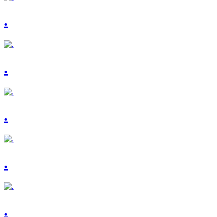
.
.
.
.
.