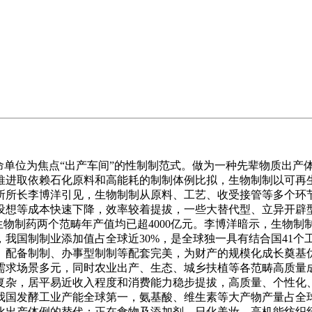
单位为焦点“出产车间”的性制制范式。做为一种先辈物质出产
推进取依赖石化原料和高能耗的制制体例比拟，生物制制以可再
所所长李博洋引见，生物制制从原料、工艺、收受接管等多个环
设想等成本快速下降，效率较着提拔，一些大替代型、立异开辟
、生物制药两个范畴年产值均已超4000亿元。李博洋暗示，生物
国制制业添加值占全球近30%，是全球独一具有结合国41个工
、配备制制、办事型制制等配套完美，为财产的规模化成长奠基
需求场景多元，同时农业出产、生态、城乡扶植等各范畴高质量
量复杂，居平易近收入程度和消费能力稳步提拔，高质量、个性化
我国发酵工业产能全球第一，氨基酸、维生素等大产物产量占全球
化出产体例的替代；正在食物及添加剂、日化美妆、高机能纺织