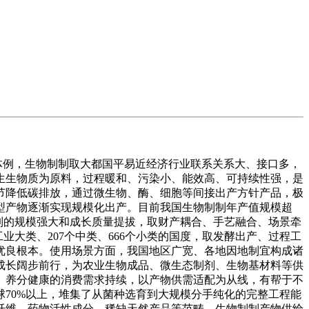
体例，生物制制取大都国平易近经济行业联系关系大、接口多，
生生物质为原料，过程暖和、污染小、能效高、可持续性强，是
节降低碳排放，通过微生物、酶、细胞等间接出产方针产品，极
型产物逐渐实现规模化出产。目前我国生物制制年产值规模超
制制的规模强大和成长质量提拔，取财产耦合、手艺融合、场景牵
业大类、207个中类、666个小类的国度，取发酵出产、过程工
优良根本。使用场景方面，我国地区广宽、各地因地制宜构成诸
成长阔步前行，为农业生物成品、微生态制剂、生物基材料等供
、养分健康的消费需求持续，以产物供需适配为从线，有帮于不
70%以上，堆集了从菌种选育到大规模分手纯化的完整工程能
纤维、药物活性成分、稀缺天然产品等范畴，生物制制产物供给