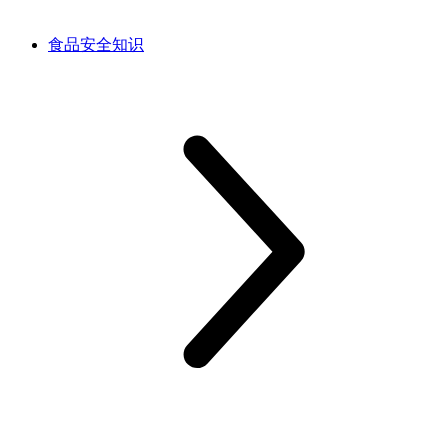
食品安全知识