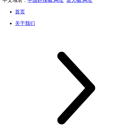
中文域名：
中国好辣椒.网址
雷天椒.网址
首页
关于我们