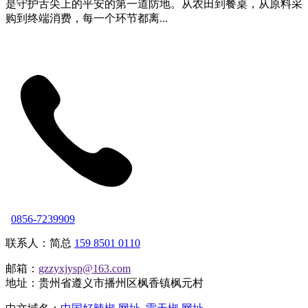
是守护舌尖上的平安的第一道防地。从农田到餐桌，从原料采
购到终端消费，每一个环节都离...
0856-7239909
联系人：简总
159 8501 0110
邮箱：
gzzyxjysp@163.com
地址：贵州省遵义市播州区枫香镇枫元村