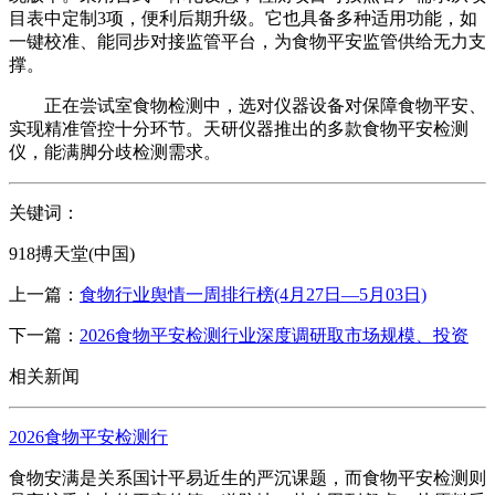
目表中定制3项，便利后期升级。它也具备多种适用功能，如
一键校准、能同步对接监管平台，为食物平安监管供给无力支
撑。
正在尝试室食物检测中，选对仪器设备对保障食物平安、
实现精准管控十分环节。天研仪器推出的多款食物平安检测
仪，能满脚分歧检测需求。
关键词：
918搏天堂(中国)
上一篇：
食物行业舆情一周排行榜(4月27日—5月03日)
下一篇：
2026食物平安检测行业深度调研取市场规模、投资
相关新闻
2026食物平安检测行
食物安满是关系国计平易近生的严沉课题，而食物平安检测则