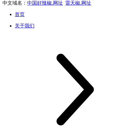
中文域名：
中国好辣椒.网址
雷天椒.网址
首页
关于我们