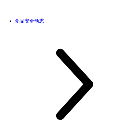
食品安全动态