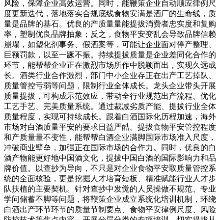
风险，保障企业高效运营。同时，能鞭策企业自动顺应律例尺
度更新迭代，落地落实合规底线食物安满是酒厂的生命线，质
量是品牌的基石。优良的产质量量能提拔消费者忠实度和复购
率，塑制优良品牌抽象；反之，食物平安变乱会导致品牌信赖
崩塌，如塑化剂事务、假酒案等，可能让企业面对停产整理、
巨额罚款，以至一蹶不振。持续提拔质量是企业差同化合作的
环节，能帮帮企业正在激烈市场所作中脱颖而出，实现久远成
长。酒类行业合作激烈，部门中小企业存正在出产工艺掉队、
质量管控亏弱等问题，限制行业全体成长。龙头企业带头开展
质量提拔，可构成示范效应，带动全行业规范出产流程、优化
工艺手艺、完美质量系统。通过裁减劣质产能、提拔行业全体
质量程度，实现可持续成长。跟着白酒国际化历程加速，海外
市场对白酒质量平安的要求日益严酷。提拔食物平安管控程度
和产质量量不变性，能帮帮白酒企业满脚国际市场准入尺度，
冲破商业壁垒，加强正在国际市场的合作力。同时，优良的白
酒产物能更好地中国酒文化，提拔中国白酒的国际影响力和品
牌价值。以查抄为导向，不只是对企业食物平安取质量管控系
统的全面核验，更是挖掘人才培育短板、精准赋能行业人才步
队扶植的主要契机。针对查抄中发觉的人员操做不规范、专业
学问储蓄不脚等问题，将鞭策企业成立系统化培训机制，环绕
白酒出产环节环节的质量节制要点、食物平安律例尺度、风险
防控技术等焦点内容，开展分层分类的专项培训，切实提拔从