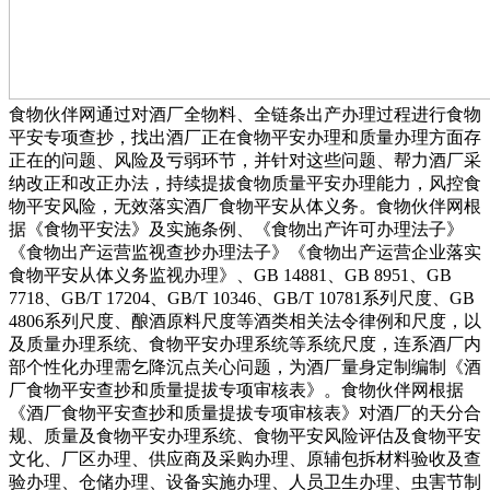
食物伙伴网通过对酒厂全物料、全链条出产办理过程进行食物
平安专项查抄，找出酒厂正在食物平安办理和质量办理方面存
正在的问题、风险及亏弱环节，并针对这些问题、帮力酒厂采
纳改正和改正办法，持续提拔食物质量平安办理能力，风控食
物平安风险，无效落实酒厂食物平安从体义务。食物伙伴网根
据《食物平安法》及实施条例、《食物出产许可办理法子》
《食物出产运营监视查抄办理法子》《食物出产运营企业落实
食物平安从体义务监视办理》、GB 14881、GB 8951、GB
7718、GB/T 17204、GB/T 10346、GB/T 10781系列尺度、GB
4806系列尺度、酿酒原料尺度等酒类相关法令律例和尺度，以
及质量办理系统、食物平安办理系统等系统尺度，连系酒厂内
部个性化办理需乞降沉点关心问题，为酒厂量身定制编制《酒
厂食物平安查抄和质量提拔专项审核表》。食物伙伴网根据
《酒厂食物平安查抄和质量提拔专项审核表》对酒厂的天分合
规、质量及食物平安办理系统、食物平安风险评估及食物平安
文化、厂区办理、供应商及采购办理、原辅包拆材料验收及查
验办理、仓储办理、设备实施办理、人员卫生办理、虫害节制