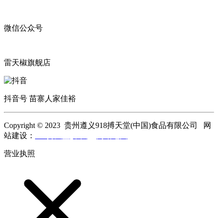
微信公众号
雷天椒旗舰店
抖音号 苗寨人家佳裕
Copyright © 2023 贵州遵义918搏天堂(中国)食品有限公司 网
站建设：
918搏天堂(中国)
网站地图
营业执照