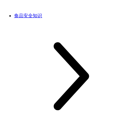
食品安全知识