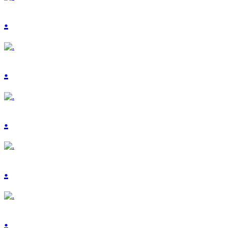
.
.
.
.
.