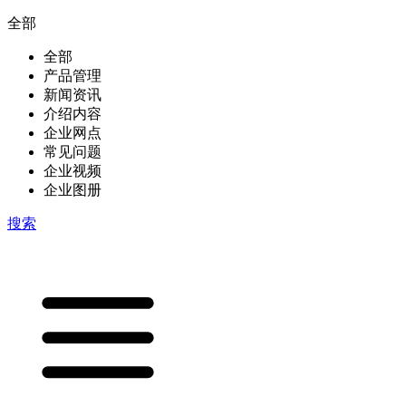
全部
全部
产品管理
新闻资讯
介绍内容
企业网点
常见问题
企业视频
企业图册
搜索