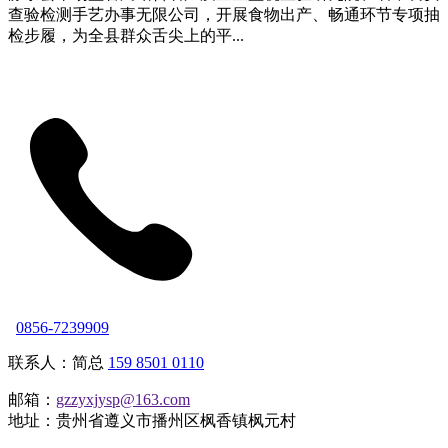
查验检测手艺办事无限公司，开展食物出产、畅通环节专项抽
检步履，为全县群众舌尖上的平...
0856-7239909
联系人：简总
159 8501 0110
邮箱：
gzzyxjysp@163.com
地址：贵州省遵义市播州区枫香镇枫元村