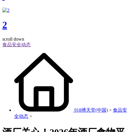
2
scroll down
食品安全动态
918搏天堂(中国)
>
食品安
全动态
>