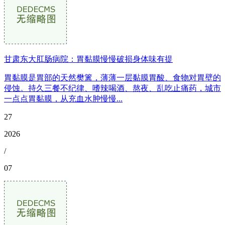
甘肃东大肛肠病院：胃黏膜慢慢破损身体味有提
胃黏膜是胃部的天然樊篱，薄薄一层黏膜胃酸、食物对胃壁的
侵蚀。持久三餐不纪律、嗜辣喝酒、熬夜、乱吃止痛药，城市
一点点胃黏膜，从充血水肿慢慢...
27
2026
/
07