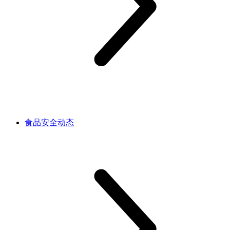
食品安全动态