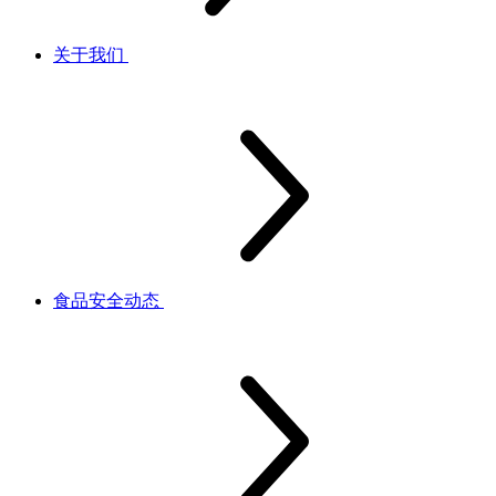
关于我们
食品安全动态