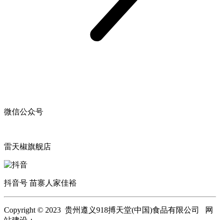
微信公众号
雷天椒旗舰店
抖音号 苗寨人家佳裕
Copyright © 2023 贵州遵义918搏天堂(中国)食品有限公司 网