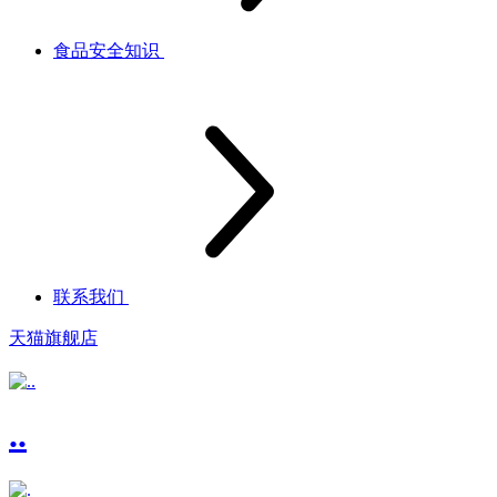
食品安全知识
联系我们
天猫旗舰店
..