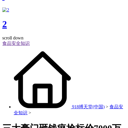
2
scroll down
食品安全知识
918搏天堂(中国)
>
食品安
全知识
>