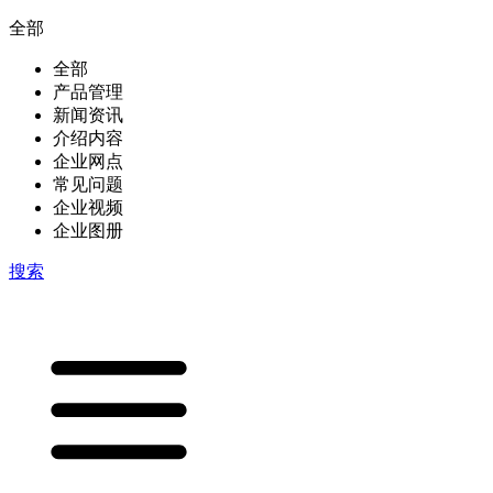
全部
全部
产品管理
新闻资讯
介绍内容
企业网点
常见问题
企业视频
企业图册
搜索