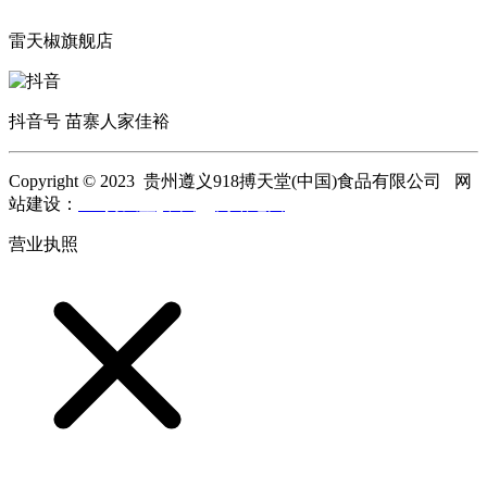
雷天椒旗舰店
抖音号 苗寨人家佳裕
Copyright © 2023 贵州遵义918搏天堂(中国)食品有限公司 网
站建设：
918搏天堂(中国)
网站地图
营业执照