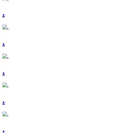
.
.
.
.
.