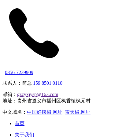
0856-7239909
联系人：简总
159 8501 0110
邮箱：
gzzyxjysp@163.com
地址：贵州省遵义市播州区枫香镇枫元村
中文域名：
中国好辣椒.网址
雷天椒.网址
首页
关于我们