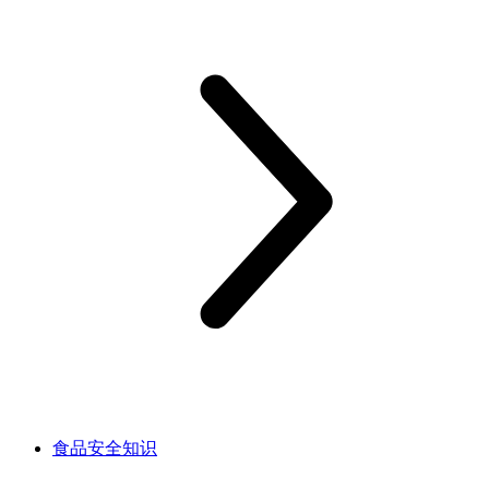
食品安全知识