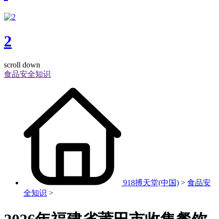
2
scroll down
食品安全知识
918搏天堂(中国)
>
食品安
全知识
>