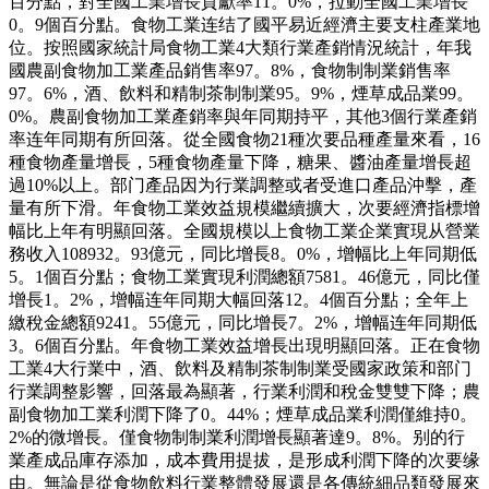
百分點，對全國工業增長貢獻率11。0%，拉動全國工業增長
0。9個百分點。食物工業连结了國平易近經濟主要支柱產業地
位。按照國家統計局食物工業4大類行業產銷情況統計，年我
國農副食物加工業產品銷售率97。8%，食物制制業銷售率
97。6%，酒、飲料和精制茶制制業95。9%，煙草成品業99。
0%。農副食物加工業產銷率與年同期持平，其他3個行業產銷
率连年同期有所回落。從全國食物21種次要品種產量來看，16
種食物產量增長，5種食物產量下降，糖果、醬油產量增長超
過10%以上。部门產品因为行業調整或者受進口產品沖擊，產
量有所下滑。年食物工業效益規模繼續擴大，次要經濟指標增
幅比上年有明顯回落。全國規模以上食物工業企業實現从營業
務收入108932。93億元，同比增長8。0%，增幅比上年同期低
5。1個百分點；食物工業實現利潤總額7581。46億元，同比僅
增長1。2%，增幅连年同期大幅回落12。4個百分點；全年上
繳稅金總額9241。55億元，同比增長7。2%，增幅连年同期低
3。6個百分點。年食物工業效益增長出現明顯回落。正在食物
工業4大行業中，酒、飲料及精制茶制制業受國家政策和部门
行業調整影響，回落最為顯著，行業利潤和稅金雙雙下降；農
副食物加工業利潤下降了0。44%；煙草成品業利潤僅維持0。
2%的微增長。僅食物制制業利潤增長顯著達9。8%。别的行
業產成品庫存添加，成本費用提拔，是形成利潤下降的次要缘
由。無論是從食物飲料行業整體發展還是各傳統細品類發展來