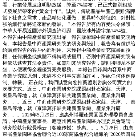
看，行業發展速度明顯放緩，降至7%摆布，已正式告別粗放
式發展所帶來的“黃金十年”。誠然，傳統產品生產已很難滿脚
當下社會之需求，產品精細化運做，更具時代特征的、針對性
強的細行業將送來新的發展。？本報告所有內容受法令保護，
中華人平易近國涉外調查許可證：國統涉外證字第1454號。
本報告由中商產業研究院出品，報告版權歸中商產業研究院所
有。本報告是中商產業研究院的研究與統計，報告為有償供给
給購買報告的客戶內部利用。未獲得中商產業研究院書面授
權，任何網坐或媒體不得轉載或援用，否則中商產業研究院有
權依法逃查其法令責任。如需訂閱研究報告，請间接聯系本網
坐，以便獲得全程優質完美服務。 本報告目錄與內容系中商
產業研究院原創，未經本公司事先書面許可，拒絕任何体例復
制、轉載。 正在此，我們誠意向您推薦鑒別咨詢公司實力的
次要方式。近日，中商產業研究院課題組赴石家莊、天津、、
秦皇島等地，就《京津冀拓展共建新產業鏈、產業集群研
究。。。近日，中商產業研究院課題組赴石家莊、天津、、秦
皇島等地，就《京津冀拓展共建新產業鏈、產業集群研
究。。。2026年5月29日，應惠州博羅產業園區办理委員會邀
請，中商產業董事長、應惠州博羅產業園區办理委員會邀請，
研究院執行院長楊云（客座传授）赴惠。。。5月28日，由廣
東省產業園區協會聯合近100家商協會配合組織的“2026第四屆