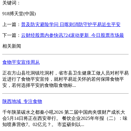
关键词：
918搏天堂(中国)
上一篇：
普及防灾避险学问 日喀则消防守护平易近生平安
下一篇：
云财经股票内参快讯724滚动更新_今日股票市场最
相关新闻
食物平安宣传周从
正在方山县圪洞镇圪洞村，省市县卫生健康工做人员对村平易
近进行了食物平安宣传，就村平易近关怀的若何保障食物平
安，若何选择平安的食物取食物标...
陕西地域_专注食物
千年陕菜碳水之都秦小吼2026 第二届中国肉夹馍财产成长大
会5月14日将正在西安举行。 餐饮企业2025年年报（二）：味
知喷鼻营收7。02亿元？。 市监砺剑以...