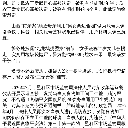
判。即：瓜农王爱武居心罪被认定，被判有期徒刑7年半；瓜
农王爱文居心罪被认定，被判有期徒刑4年9个月。此裁定为终
审裁定。
山西“订亲案”须眉母亲利用“男女两边合照”做为账号头像
引争议，抖音：相关账号营利权限已暂停，用户材料头像已沉
置。
警务处披露“九龙城拐婴案”细节：女子谎称半岁女儿被拐
走，实则用垃圾袋抛尸，警方翻找8000吨垃圾未果，最终该女
子被5年。
负债不还后债从，嫌疑人2次手拎垃圾袋、1次拖拽行李箱
弃尸，警方发布“三无命案”细节。
2026年3月，垦利区市场监管局法律人员对某收集运营餐
饮店开展示场查抄，发觉当事人食物加工间卫生差，油污严
沉，不合适《食物平安国度尺度 餐饮办事通用卫生规范》相
关，对其下达责令更正通知书，并就地做出的行政惩罚。2026
年4月，法律人员再次对当事人进行现场查抄，发觉食物加工
间内仍然存正在卫生差的环境，当事人的行为违反了《中华人
平易近国食物平安法》第三十第一款的。垦利区市场监管局根