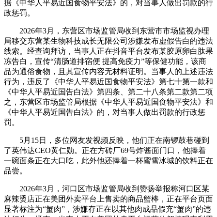
据《中华人平易近国食物平安法》的，对当事人做出罚款的行
政惩罚。
2026年3月，东营区市场监管局收到东营市市场监视办理
局移交东营某生物科技成长无限公司涉嫌发布虚假告白的违法
线索。经查询拜访，当事人正在抖音平台发布某胶原卵白肽果
冻告白，宣传“清肠道排宿便 提高免疫力”等保健功能，该商
品为通俗食物，且其宣传内容无材料证明。当事人的上述违法
行为，违反了《中华人平易近国食物平安法》第七十第一款和
《中华人平易近国告白法》第四条、第二十八条第二款第二项
之，东营区市场监管局根据《中华人平易近国食物平安法》和
《中华人平易近国告白法》的，对当事人做出罚款的行政惩
罚。
5月15日，多位网友发视频反映，他们正在南锣鼓巷碰到
了英伟达CEO黄仁勋。正在方砖厂69号炸酱面门口，他捧着
一碗面条正在大口吃，此外他还捧着一杯蜜雪冰城的饮料正在
品尝。
2026年3月，河口区市场监管局收到赞扬举报称河口区某
麻辣烫店正在美团外卖平台上售卖的商品蟹棒，正在平台页面
显著标注为“蟹肉”，涉嫌存正在以其他肉成品假充“蟹肉”的违