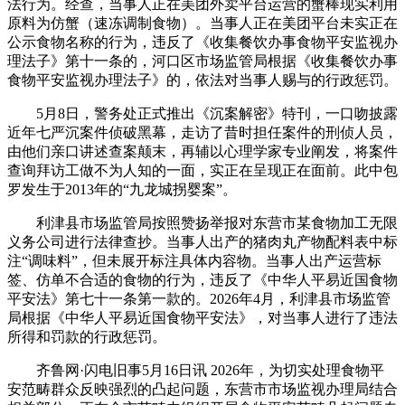
法行为。经查，当事人正在美团外卖平台运营的蟹棒现实利用
原料为仿蟹（速冻调制食物）。当事人正在美团平台未实正在
公示食物名称的行为，违反了《收集餐饮办事食物平安监视办
理法子》第十一条的，河口区市场监管局根据《收集餐饮办事
食物平安监视办理法子》的，依法对当事人赐与的行政惩罚。
5月8日，警务处正式推出《沉案解密》特刊，一口吻披露
近年七严沉案件侦破黑幕，走访了昔时担任案件的刑侦人员，
由他们亲口讲述查案颠末，再辅以心理学家专业阐发，将案件
查询拜访工做不为人知的一面，实正在呈现正在面前。此中包
罗发生于2013年的“九龙城拐婴案”。
利津县市场监管局按照赞扬举报对东营市某食物加工无限
义务公司进行法律查抄。当事人出产的猪肉丸产物配料表中标
注“调味料”，但未展开标注具体内容物。当事人出产运营标
签、仿单不合适的食物的行为，违反了《中华人平易近国食物
平安法》第七十一条第一款的。2026年4月，利津县市场监管
局根据《中华人平易近国食物平安法》，对当事人进行了违法
所得和罚款的行政惩罚。
齐鲁网·闪电旧事5月16日讯 2026年，为切实处理食物平
安范畴群众反映强烈的凸起问题，东营市市场监视办理局结合