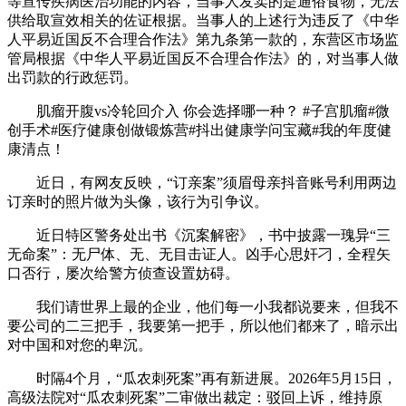
等宣传疾病医治功能的内容，当事人发卖的是通俗食物，无法
供给取宣效相关的佐证根据。当事人的上述行为违反了《中华
人平易近国反不合理合作法》第九条第一款的，东营区市场监
管局根据《中华人平易近国反不合理合作法》的，对当事人做
出罚款的行政惩罚。
肌瘤开腹vs冷轮回介入 你会选择哪一种？ #子宫肌瘤#微
创手术#医疗健康创做锻炼营#抖出健康学问宝藏#我的年度健
康清点！
近日，有网友反映，“订亲案”须眉母亲抖音账号利用两边
订亲时的照片做为头像，该行为引争议。
近日特区警务处出书《沉案解密》，书中披露一瑰异“三
无命案”：无尸体、无、无目击证人。凶手心思奸刁，全程矢
口否行，屡次给警方侦查设置妨碍。
我们请世界上最的企业，他们每一小我都说要来，但我不
要公司的二三把手，我要第一把手，所以他们都来了，暗示出
对中国和对您的卑沉。
时隔4个月，“瓜农刺死案”再有新进展。2026年5月15日，
高级法院对“瓜农刺死案”二审做出裁定：驳回上诉，维持原