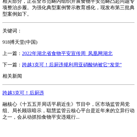
相关部分，正在全市范畴内组织开展食物平安范畴凸起问题专
项整治步履。为强化典型案例警示教育感化，现发布第三批典
型案例如下。
关键词：
918搏天堂(中国)
上一篇：
2022年湖北省食物平安宣传周_凤凰网湖北
下一篇：
跨越3克可！后厨违规利用亚硝酸钠被它“发觉”
相关新闻
跨越3克可！后厨违
融核心《十五五开局话平易近生》节目中，区市场监管局党
组、局长顾琼暗示，聪慧监管云核心平台是近年来的立异行动
之一，会从动抓拍食物平安违规行...