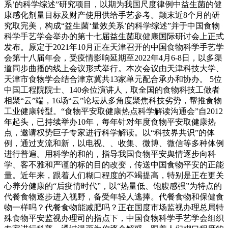
系’的科学综述”研究项目，以期为我国尺度律例中益生菌的健
康感化剂量目标及财产使用供给手艺参考。颠末近8个月的研
究取完美，构成“益生菌‘量效关系’的科学综述”并于中国食物
科学手艺学会举办的第十七届益生菌取健康国际研讨会上正式
发布。原定于2021年10月正在天津召开的中国食物科学手艺学
会第十八届年会，受疫情影响延期至2022年4月6-8日，以多渠
道同步曲播的线上会议形式举行。本次会议由天津科技大学、
天津市食物学会结合津京冀共13家单元配合承办和协办。 5位
中国工程院院士、140余位演讲人，取全国的食物科技工做者
相聚“云”端，16场“云”论坛从多角度聚焦科技劣势，帮推食物
工业健康转型。“食物平安取健康热点科学解读沟通会”自2012
年起头，已持续举办10年，每年针对年度食物平安取健康热
点，邀请权势巨子专家进行科学解读。以“科技界共识”的体
例，通过支流和新，以电视、、收集、微博、微信等多种体例
进行普遍。用科学的和的，指导我国食物平安舆情逐步向科
学、客不雅和严谨的标的目的改变，传送中国食物平安的正能
量。近年来，跟着人们糊口程度的不竭提高，特别是正在更关
心养分健康的“后疫情时代”，以“热量低、饱腹感强”为特点的
代餐食物逐步进入视野，备受年轻人逃捧。代餐食物和保健食
物一样吗？代餐食物能减肥吗？正在国度市场监视办理总局特
殊食物平安监视办理司的指点下，中国食物科学手艺学会组织