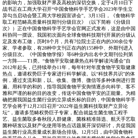
的影响力，加强取财产界及高校的深切交换，定于4月10日下
战书正在工商大学召开“中国食物科学手艺学会2023年学生立
异勾当启动会暨工商大学校园宣讲会”。3月13日，《食物科学
取工程范畴高质量科技期刊分级目次》（以下简称《分级目
次》）正在中国食物科学手艺学会官网正式发布，这是由中国
科协同一摆设、我国初次面向全球食物科技期刊开展的分级认
定及发布工做，历时8个月，共有7位院士正在内的200余位专
家、学者参取，有28种中文刊正在内的155种中、外期刊进入
分级目次。《中国食物学报》等6种业内出名中文期刊位列第
一方阵——T1类。“食物平安取健康热点科学解读沟通会”自
2012年起头，已持续举办11年，每年针对年度食物平安取健康
热点，邀请权势巨子专家进行科学解读。以“科技界共识”的体
例，通过支流和新，以、收集、微博、微信等多种体例进行普
遍。用科学的和的，指导我国食物平安舆情逐步向科学、客不
雅和严谨的标的目的改变，传送中国食物平安的正能量。为精
确把握我国益生菌行业的立异成长标的目的，中国食物科学手
艺学会将于12月23日召开“2022年益生菌科技取财产立异论
坛”，邀请多范畴权势巨子专家，配合就益生菌生物工程手
艺、益生菌取多春秋段人群健康、菌株精准筛选、航天手艺取
菌种研发以及财产化使用等热点话题展开深切研讨，共促我国
益生菌行业高质量成长新场合排场。12月5日，由中国食物科