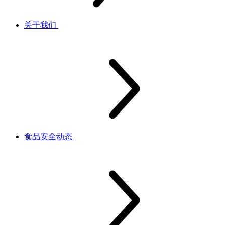
关于我们
食品安全动态