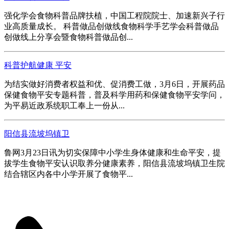
强化学会食物科普品牌扶植，中国工程院院士、加速新兴子行
业高质量成长。 科普做品创做线食物科学手艺学会科普做品
创做线上分享会暨食物科普做品创...
科普护航健康 平安
为结实做好消费者权益和优、促消费工做，3月6日，开展药品
保健食物平安专题科普，普及科学用药和保健食物平安学问，
为平易近政系统职工奉上一份从...
阳信县流坡坞镇卫
鲁网3月23日讯为切实保障中小学生身体健康和生命平安，提
拔学生食物平安认识取养分健康素养，阳信县流坡坞镇卫生院
结合辖区内各中小学开展了食物平...