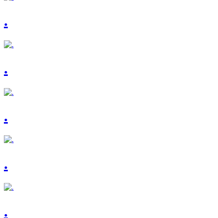
.
.
.
.
.